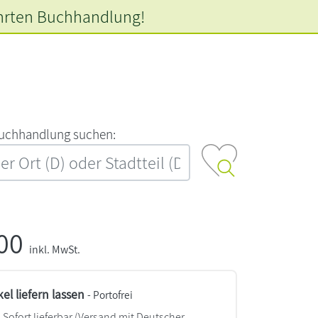
hrten
Buchhandlung!
‍u‍c‍h‍h‍a‍n‍d‍l‍u‍n‍g‍ ‍s‍u‍c‍h‍e‍n‍:‍
,00
inkl. MwSt.
kel liefern lassen
- Portofrei
Sofort lieferbar
(Versand mit Deutscher