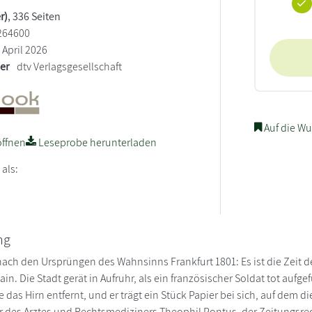
r)
, 336 Seiten
264600
April 2026
ler
dtv Verlagsgesellschaft
Auf die Wu
ffnen
Leseprobe herunterladen
 als:
ng
nach den Ursprüngen des Wahnsinns Frankfurt 1801: Es ist die Zeit d
ain. Die Stadt gerät in Aufruhr, als ein französischer Soldat tot au
das Hirn entfernt, und er trägt ein Stück Papier bei sich, auf dem die
 des Arztes und Rechtsmediziners Theophil Pontus, der Zeitungsre