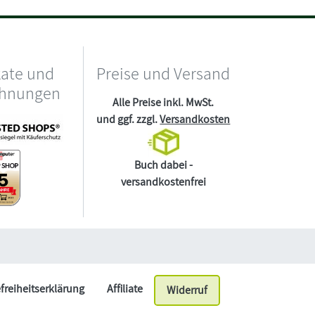
kate und
Preise und Versand
chnungen
Alle Preise inkl. MwSt.
und ggf. zzgl.
Versandkosten
Buch dabei -
versandkostenfrei
efreiheitserklärung
Affiliate
Widerruf