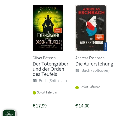
Oliver Pötzsch
Andreas Eschbach
Der Totengräber
Die Auferstehung
und der Orden
Buch (Softcover)
des Teufels
Buch (Softcover)
Sofort lieferbar
Sofort lieferbar
€
17,99
€
14,00