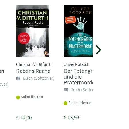
Christian V. Ditfurth
Oliver Pötzsch
Yukito Aya
on
Rabens Rache
Der Totengräber
Die Tot
und die
Wasse
Buch (Softcover)
Pratermorde
over)
Buch 
Buch (Softcover)
Sofort lieferbar
Sofort li
Sofort lieferbar
€
14,00
€
13,99
€
22,00