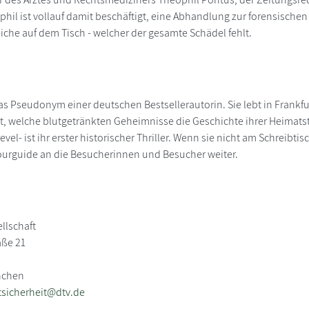
phil ist vollauf damit beschäftigt, eine Abhandlung zur forensischen
eiche auf dem Tisch - welcher der gesamte Schädel fehlt.
as Pseudonym einer deutschen Bestsellerautorin. Sie lebt in Frankfur
t, welche blutgetränkten Geheimnisse die Geschichte ihrer Heimats
evel- ist ihr erster historischer Thriller. Wenn sie nicht am Schreibti
Tourguide an die Besucherinnen und Besucher weiter.
llschaft
aße 21
nchen
sicherheit@dtv.de