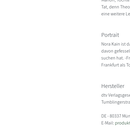
Tat, denn Theo
eine weitere L
Portrait
Nora Kain ist d
davon gefessel
suchen hat. -Fr
Frankfurt als 
Hersteller
dtv Verlagsgese
Tumblingerstr
DE - 80337 Mü
E-Mail:
produkt