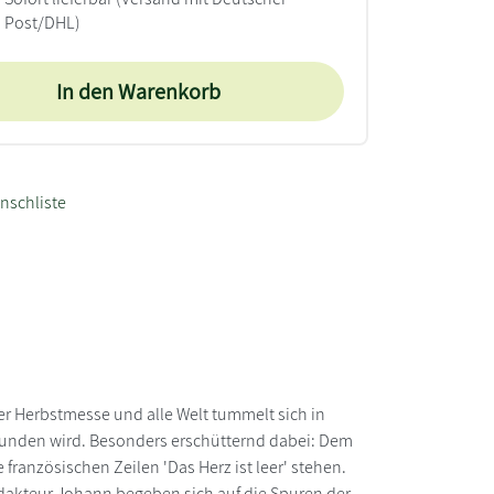
Post/DHL)
In den Warenkorb
nschliste
er Herbstmesse und alle Welt tummelt sich in
fgefunden wird. Besonders erschütternd dabei: Dem
 französischen Zeilen 'Das Herz ist leer' stehen.
dakteur Johann begeben sich auf die Spuren der