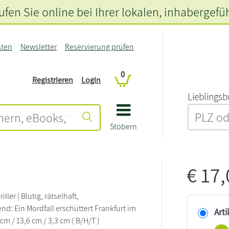
fen Sie online bei Ihrer lokalen
, inhabergefü
sten
Newsletter
Reservierung prüfen
0
Registrieren
Login
L‍i‍e‍b‍l‍i‍n‍g‍s‍b
Stöbern
€
17
iller | Blutig, rätselhaft,
nd: Ein Mordfall erschüttert Frankfurt im
Arti
 cm / 13,6 cm / 3,3 cm ( B/H/T )