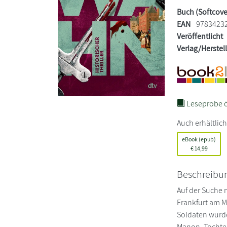
Buch (Softcove
EAN
9783423
Veröffentlicht
Verlag/Herstel
Leseprobe ö
Auch erhältlich
eBook (epub)
€
14,99
Beschreibu
Auf der Suche 
Frankfurt am M
Soldaten wurde 
Manon, Tochter