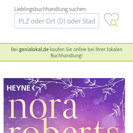
L‍i‍e‍b‍l‍i‍n‍g‍s‍b‍u‍c‍h‍h‍a‍n‍d‍l‍u‍n‍g‍ ‍s‍u‍c‍h‍e‍n‍:‍
Bei
genialokal.de
kaufen Sie online bei Ihrer lokalen
Buchhandlung!