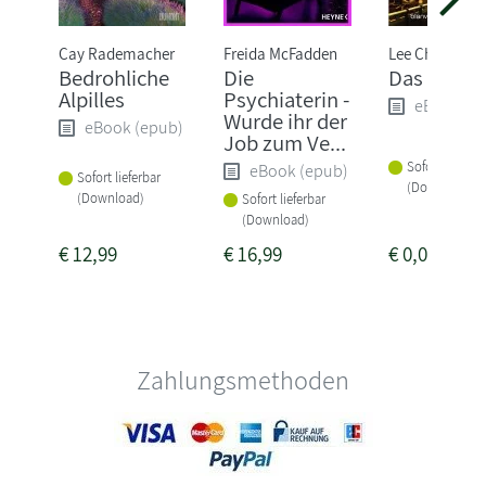
Cay Rademacher
Freida McFadden
Lee Child
Bedrohliche
Die
Das Verhö
Alpilles
Psychiaterin -
eBook (e
Wurde ihr der
eBook (epub)
Job zum Ve...
Sofort lieferba
eBook (epub)
Sofort lieferbar
(Download)
(Download)
Sofort lieferbar
(Download)
€
12,99
€
16,99
€
0,00
Zahlungsmethoden