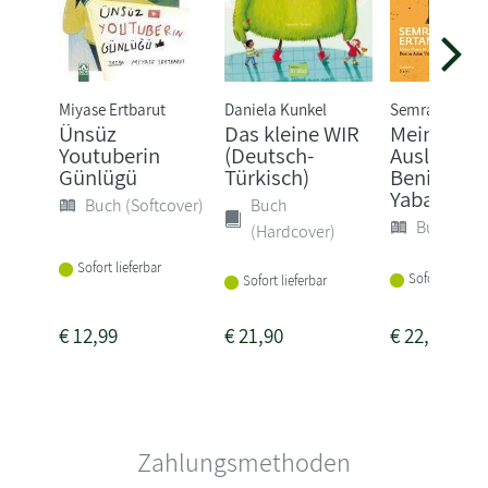
Miyase Ertbarut
Daniela Kunkel
Semra Ertan
Ünsüz
Das kleine WIR
Mein Name
Youtuberin
(Deutsch-
Ausländer 
Günlügü
Türkisch)
Benim Ad
Yabanci
Buch (Softcover)
Buch
Buch (Sof
(Hardcover)
Sofort lieferbar
Sofort lieferba
Sofort lieferbar
€
12,99
€
21,90
€
22,00
Zahlungsmethoden