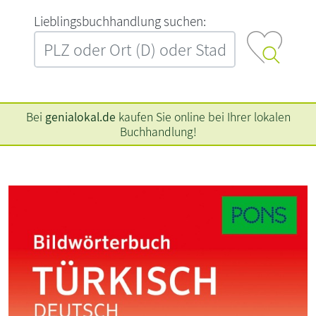
L‍i‍e‍b‍l‍i‍n‍g‍s‍b‍u‍c‍h‍h‍a‍n‍d‍l‍u‍n‍g‍ ‍s‍u‍c‍h‍e‍n‍:‍
Bei
genialokal.de
kaufen Sie online bei Ihrer lokalen
Buchhandlung!