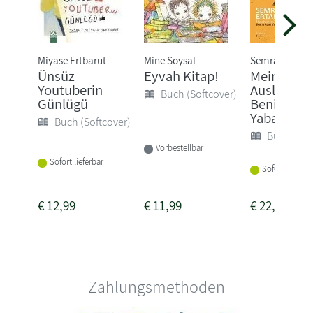
Miyase Ertbarut
Mine Soysal
Semra Ertan
Ünsüz
Eyvah Kitap!
Mein Name
Youtuberin
Ausländer 
Buch (Softcover)
Günlügü
Benim Ad
Yabanci
Buch (Softcover)
Buch (Sof
Vorbestellbar
Sofort lieferbar
Sofort lieferba
€
12,99
€
11,99
€
22,00
Zahlungsmethoden