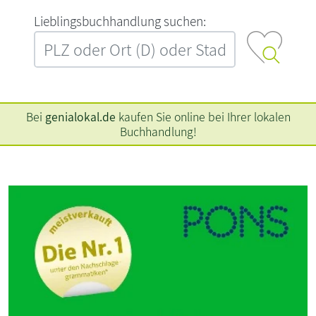
L‍i‍e‍b‍l‍i‍n‍g‍s‍b‍u‍c‍h‍h‍a‍n‍d‍l‍u‍n‍g‍ ‍s‍u‍c‍h‍e‍n‍:‍
Bei
genialokal.de
kaufen Sie online bei Ihrer lokalen
Buchhandlung!