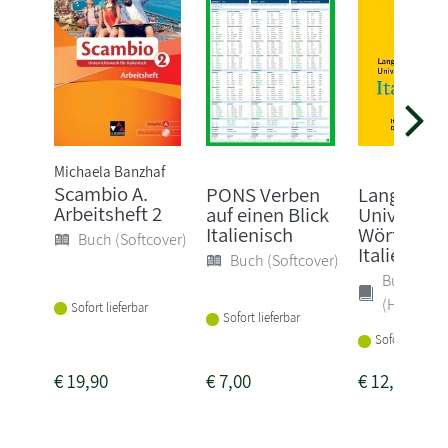
Michaela Banzhaf
Scambio A.
PONS Verben
Langensch
Arbeitsheft 2
auf einen Blick
Universal-
Italienisch
Wörterbuc
Buch (Softcover)
Italienisch
Buch (Softcover)
Buch
(Hardcove
Sofort lieferbar
Sofort lieferbar
Sofort lieferba
€
19,90
€
7,00
€
12,95