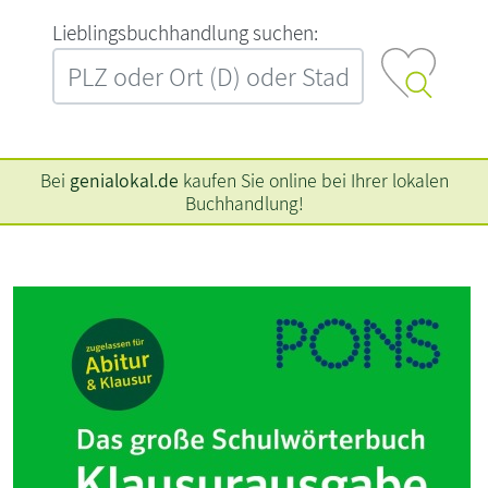
L‍i‍e‍b‍l‍i‍n‍g‍s‍b‍u‍c‍h‍h‍a‍n‍d‍l‍u‍n‍g‍ ‍s‍u‍c‍h‍e‍n‍:‍
Bei
genialokal.de
kaufen Sie online bei Ihrer lokalen
Buchhandlung!