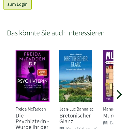
zum Login
Das könnte Sie auch interessieren
Freida McFadden
Jean-Luc Bannalec
Manuel Garan
Die
Bretonischer
Murdoku
Psychiaterin -
Glanz
Buch (Sof
Wurde ihr der
Buch (Softcover)