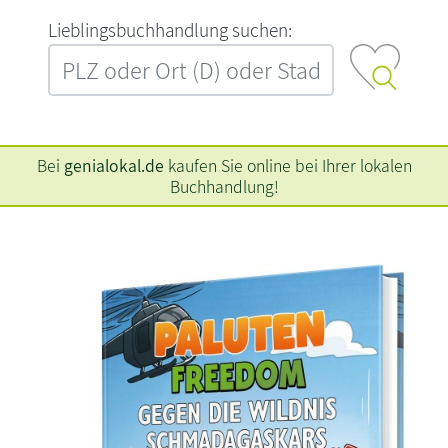
L‍i‍e‍b‍l‍i‍n‍g‍s‍b‍u‍c‍h‍h‍a‍n‍d‍l‍u‍n‍g‍ ‍s‍u‍c‍h‍e‍n‍:‍
Bei
genialokal.de
kaufen Sie online bei Ihrer lokalen
Buchhandlung!