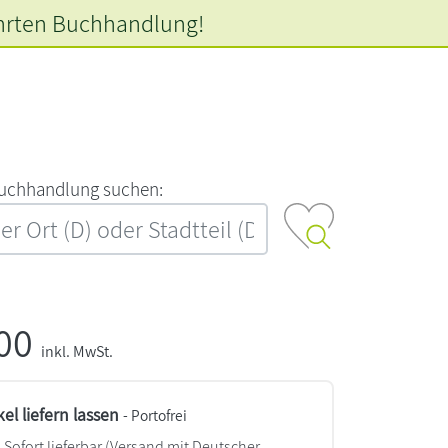
hrten
Buchhandlung!
‍u‍c‍h‍h‍a‍n‍d‍l‍u‍n‍g‍ ‍s‍u‍c‍h‍e‍n‍:‍
,00
inkl. MwSt.
kel liefern lassen
- Portofrei
Sofort lieferbar
(Versand mit Deutscher