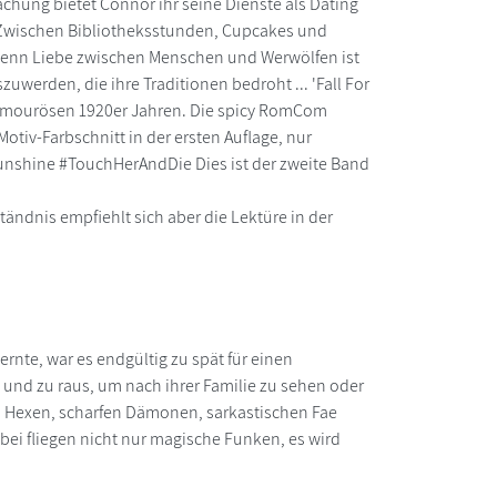
chung bietet Connor ihr seine Dienste als Dating
. Zwischen Bibliotheksstunden, Cupcakes und
 Denn Liebe zwischen Menschen und Werwölfen ist
uwerden, die ihre Traditionen bedroht ... 'Fall For
glamourösen 1920er Jahren. Die spicy RomCom
otiv-Farbschnitt in der ersten Auflage, nur
nshine #TouchHerAndDie Dies ist der zweite Band
dnis empfiehlt sich aber die Lektüre in der
lernte, war es endgültig zu spät für einen
 und zu raus, um nach ihrer Familie zu sehen oder
n Hexen, scharfen Dämonen, sarkastischen Fae
ei fliegen nicht nur magische Funken, es wird