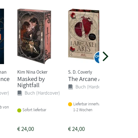
man
Kim Nina Ocker
S. D. Coverly
Carissa B
ince
Masked by
The Arcane Arts
Slaying
Nightfall
Vampir
Buch (Hardcover)
Conque
over)
Buch (Hardcover)
(Crowns
Lieferbar innerhalb von
Buch 
lb von
1-2 Wochen
Sofort lieferbar
Lieferba
1-2 Woc
€
24,00
€
24,00
€
22,00