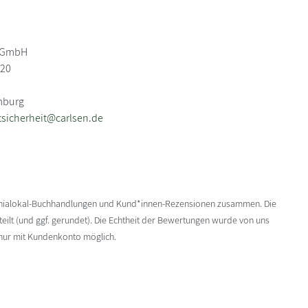
g GmbH
-20
mburg
sicherheit@carlsen.de
enialokal-Buchhandlungen und Kund*innen-Rezensionen zusammen. Die
ilt (und ggf. gerundet). Die Echtheit der Bewertungen wurde von uns
 nur mit Kundenkonto möglich.