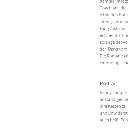
dem sie im let
Coach an - die
lebhaften Dati
streng verboten
Fangs' ist ein
erscheint als 
solange der V
der 'Darkthorn
Die Romane kö
chronologisch
Portrait
Penny Juniper s
anständigen Be
ihre Katzen zu
und unwiderste
auch heiß. Pen