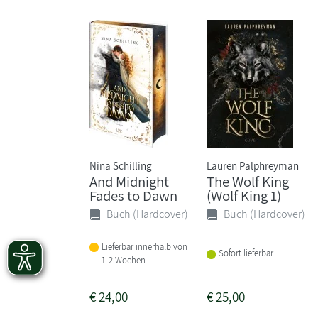
Nina Schilling
Lauren Palphreyman
And Midnight
The Wolf King
Fades to Dawn
(Wolf King 1)
Buch (Hardcover)
Buch (Hardcover)
Lieferbar innerhalb von
Sofort lieferbar
1-2 Wochen
€
24,00
€
25,00