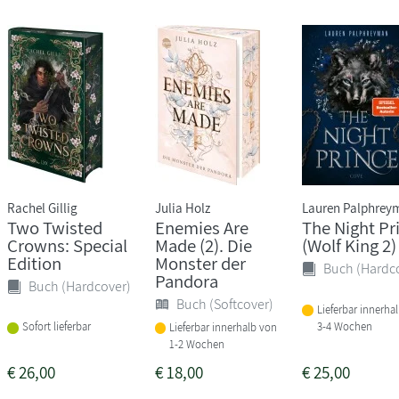
Rachel Gillig
Julia Holz
Lauren Palphrey
Two Twisted
Enemies Are
The Night Pr
Crowns: Special
Made (2). Die
(Wolf King 2)
Edition
Monster der
Buch (Hardc
Pandora
Buch (Hardcover)
Buch (Softcover)
Lieferbar innerha
3-4 Wochen
Sofort lieferbar
Lieferbar innerhalb von
1-2 Wochen
€
26,00
€
18,00
€
25,00