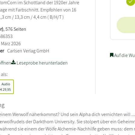
 RomCom im Schottland der 1920er Jahre
flage mit Farbschnitt. Empfohlen von 16
1,3 cm / 13,3 cm / 4,4 cm ( B/H/T )
r)
, 576 Seiten
586353
März 2026
ler
Carlsen Verlag GmbH
Auf die Wu
ffnen
Leseprobe herunterladen
 als:
Audio
€
29,95
ng
inem Werwolf näherkommst? Und sein Alpha dich vernichten will ... 
rwolfrudels der Darkthorn University. Sie stolpert über ein Geheim
 während sie einem der Wölfe Alchemie-Nachhilfe geben muss: dem