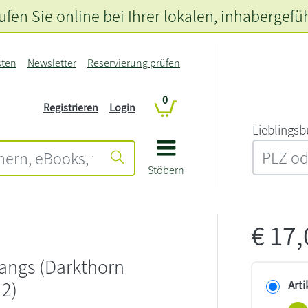
fen Sie online bei Ihrer lokalen
, inhabergefü
sten
Newsletter
Reservierung prüfen
0
Registrieren
Login
L‍i‍e‍b‍l‍i‍n‍g‍s‍b
Stöbern
€
17
 Fangs (Darkthorn
 2)
Arti