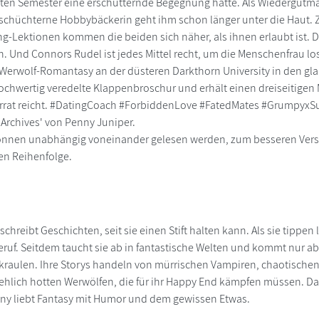
zten Semester eine erschütternde Begegnung hatte. Als Wiedergutma
 schüchterne Hobbybäckerin geht ihm schon länger unter die Haut
ng-Lektionen kommen die beiden sich näher, als ihnen erlaubt ist.
. Und Connors Rudel ist jedes Mittel recht, um die Menschenfrau losz
e Werwolf-Romantasy an der düsteren Darkthorn University in den 
hochwertig veredelte Klappenbroschur und erhält einen dreiseitigen M
orrat reicht. #DatingCoach #ForbiddenLove #FatedMates #GrumpyxSu
 Archives' von Penny Juniper.
nnen unabhängig voneinander gelesen werden, zum besseren Verstän
en Reihenfolge.
chreibt Geschichten, seit sie einen Stift halten kann. Als sie tippen 
ruf. Seitdem taucht sie ab in fantastische Welten und kommt nur ab
 kraulen. Ihre Storys handeln von mürrischen Vampiren, chaotische
hlich hotten Werwölfen, die für ihr Happy End kämpfen müssen. Dab
ny liebt Fantasy mit Humor und dem gewissen Etwas.