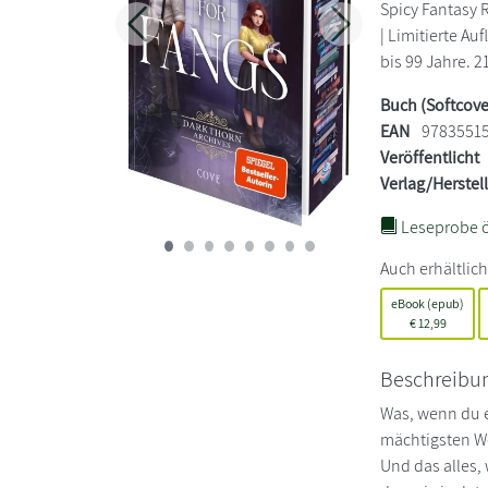
Spicy Fantasy
Zurück
Weiter
| Limitierte Au
bis 99 Jahre. 2
Buch (Softcove
EAN
9783551
Veröffentlicht
Verlag/Herstel
Leseprobe ö
Auch erhältlich
eBook (epub)
€
12,99
Beschreibu
Was, wenn du e
mächtigsten We
Und das alles,