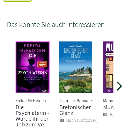
Das könnte Sie auch interessieren
Freida McFadden
Jean-Luc Bannalec
Manuel Garan
Die
Bretonischer
Murdoku
Psychiaterin -
Glanz
Buch (Sof
Wurde ihr der
Buch (Softcover)
Job zum Ve...