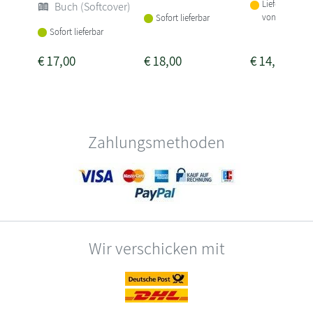
Lieferbar inne
Buch (Softcover)
von 1-2 Woch
Sofort lieferbar
Sofort lieferbar
€
17,00
€
18,00
€
14,00
Zahlungsmethoden
Wir verschicken mit