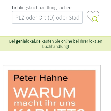
L‍i‍e‍b‍l‍i‍n‍g‍s‍b‍u‍c‍h‍h‍a‍n‍d‍l‍u‍n‍g‍ ‍s‍u‍c‍h‍e‍n‍:‍
Bei
genialokal.de
kaufen Sie online bei Ihrer lokalen
Buchhandlung!