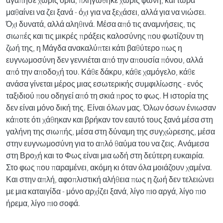
αγάπησε χωρίς όρια, πληγώθηκε χωρίς φωνή, και τώρα
μαθαίνει να ζει ξανά - όχι για να ξεχάσει, αλλά για να νιώσει.
Όχι δυνατά, αλλά αληθινά. Μέσα από τις αναμνήσεις, τις
σιωπές και τις μικρές πράξεις καλοσύνης που φωτίζουν τη
ζωή της, η Μάγδα ανακαλύπτει κάτι βαθύτερο πως η
ευγνωμοσύνη δεν γεννιέται από την απουσία πόνου, αλλά
από την αποδοχή του. Κάθε δάκρυ, κάθε χαμόγελο, κάθε
ανάσα γίνεται μέρος μιας εσωτερικής συμφιλίωσης - ενός
ταξιδιού που οδηγεί από τη σκιά προς το φως. Η ιστορία της
δεν είναι μόνο δική της. Είναι όλων μας. Όλων όσων ένιωσαν
κάποτε ότι χάθηκαν και βρήκαν τον εαυτό τους ξανά μέσα στη
γαλήνη της σιωπής, μέσα στη δύναμη της συγχώρεσης, μέσα
στην ευγνωμοσύνη για το απλό θαύμα του να ζεις. Ανάμεσα
στη Βροχή και το Φως είναι μια ωδή στη δεύτερη ευκαιρία.
Στο φως που παραμένει, ακόμη κι όταν όλα μοιάζουν χαμένα.
Και στην απλή, αφοπλιστική αλήθεια πως η ζωή δεν τελειώνει
με μια καταιγίδα - μόνο αρχίζει ξανά, λίγο πιο αργά, λίγο πιο
ήρεμα, λίγο πιο σοφά.