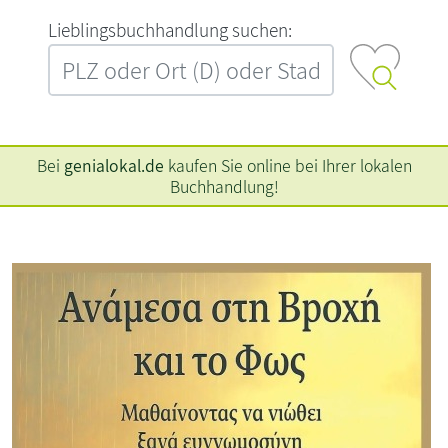
L‍i‍e‍b‍l‍i‍n‍g‍s‍b‍u‍c‍h‍h‍a‍n‍d‍l‍u‍n‍g‍ ‍s‍u‍c‍h‍e‍n‍:‍
Bei
genialokal.de
kaufen Sie online bei Ihrer lokalen
Buchhandlung!