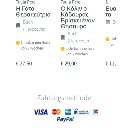
Tuula Pere
Tuula Pere
&
Η Γάτα-
Ο Κόλιν ο
Ευαναγν
Θεραπεύτρια
Κάβουρας
τα
Βρίσκει έναν
Buch
Buch (Sof
Θησαυρό
(Hardcover)
Buch
Lieferbar inne
(Hardcover)
Lieferbar innerhalb
von 2 Woche
von 2 Wochen
Lieferbar innerhalb
von 2 Wochen
€
27,50
€
29,00
€
11,00
Zahlungsmethoden