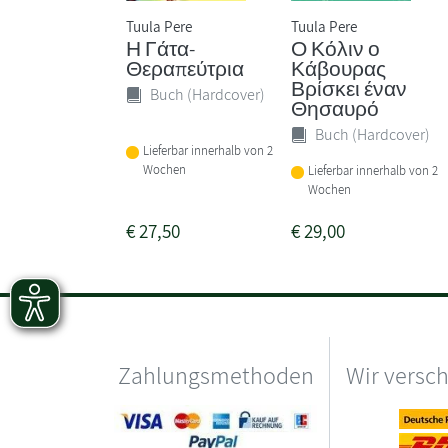
Tuula Pere
Tuula Pere
Η Γάτα-
Ο Κόλιν ο
Θεραπεύτρια
Κάβουρας
Βρίσκει έναν
Buch (Hardcover)
Θησαυρό
Buch (Hardcover)
Lieferbar innerhalb von 2
Wochen
Lieferbar innerhalb von 2
Wochen
€
27,50
€
29,00
Zahlungsmethoden
Wir versc