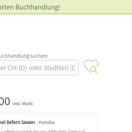
hrten
Buchhandlung!
‍u‍c‍h‍h‍a‍n‍d‍l‍u‍n‍g‍ ‍s‍u‍c‍h‍e‍n‍:‍
,00
inkl. MwSt.
kel liefern lassen
- Portofrei
Lieferbar innerhalb von 2 Wochen
(Versand