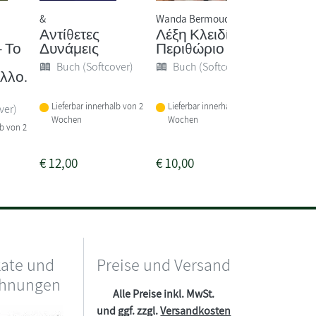
&
Wanda Bermoudes
Wilhelm B
Αντίθετες
Λέξη Κλειδί
De ani
- Το
Δυνάμεις
Περιθώριο
1896 D
libri 3. 
Buch (Softcover)
Buch (Softcover)
λλο.
Buch 
Lieferbar innerhalb von 2
Lieferbar innerhalb von 2
ver)
Lieferba
Wochen
Wochen
Wochen
lb von 2
€
12,00
€
10,00
€
18,50
kate und
Preise und Versand
chnungen
Alle Preise inkl. MwSt.
und ggf. zzgl.
Versandkosten