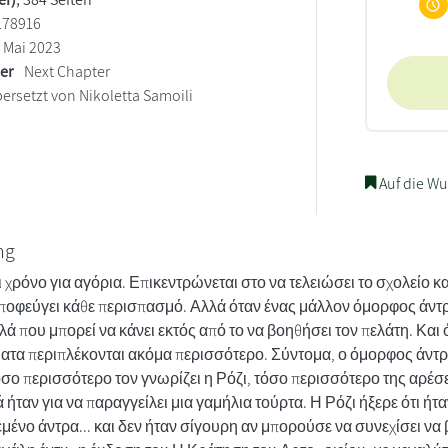
178916
Mai 2023
ler
Next Chapter
ersetzt von Nikoletta Samoili
Auf die Wu
ng
ι χρόνο για αγόρια. Επικεντρώνεται στο να τελειώσει το σχολείο κ
αποφεύγει κάθε περισπασμό. Αλλά όταν ένας μάλλον όμορφος άντρ
 που μπορεί να κάνει εκτός από το να βοηθήσει τον πελάτη. Και ό
ματα περιπλέκονται ακόμα περισσότερο. Σύντομα, ο όμορφος άντρα
όσο περισσότερο τον γνωρίζει η Ρόζι, τόσο περισσότερο της αρέσε
 ήταν για να παραγγείλει μια γαμήλια τούρτα. Η Ρόζι ήξερε ότι ή
μένο άντρα... και δεν ήταν σίγουρη αν μπορούσε να συνεχίσει να 