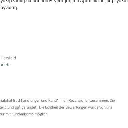
μεγάλη έντυπη έκδοση του Η Κράτηση του Αρτοποιείου, με μεγαλύ
νάγνωση.
 Hersfeld
bri.de
enialokal-Buchhandlungen und Kund*innen-Rezensionen zusammen. Die
ilt (und ggf. gerundet). Die Echtheit der Bewertungen wurde von uns
 nur mit Kundenkonto möglich.