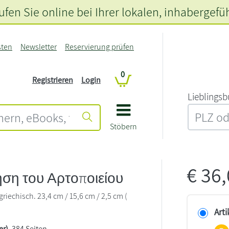
fen Sie online bei Ihrer lokalen
, inhabergefü
sten
Newsletter
Reservierung prüfen
0
Registrieren
Login
L‍i‍e‍b‍l‍i‍n‍g‍s‍b
Stöbern
€
36
ση του Αρτοποιείου
iechisch. 23,4 cm / 15,6 cm / 2,5 cm (
Arti
er)
, 384 Seiten