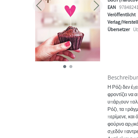
EAN
9784824
Zurück
Weiter
Veröffentlicht
Verlag/Herstel
Übersetzer
Üb
Beschreibu
Η Ρόζι δεν έχε
φροντίζει να 
υπάρχουν πολλά
Ρόζι, τα πράγ
περίμενε, και 
φούρνο αρχικά
σχεδόν παντρε