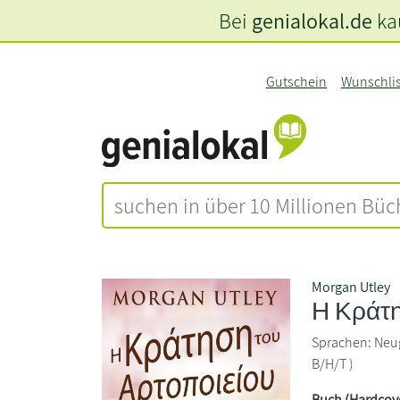
Bei
genialokal.de
kau
Gutschein
Wunschli
Morgan Utley
Η Κράτη
Sprachen: Neugr
B/H/T )
Buch (Hardcov