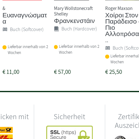
&
Mary Wollstonecraft
Roger Maxson
Shelley
Ευαναγνώσματ
Χοίροι Στον
Φρανκενστάιν
α
Παράδεισο 
Πιο
Buch (Hardcover)
Buch (Softcover)
Αλλοπρόσα
..
Lieferbar innerhalb von 2
Lieferbar innerhalb von 2
Buch (Softco
Wochen
Wochen
Lieferbar innerha
Wochen
€
11,00
€
57,00
€
25,50
hicken mit
Sicherheit
Zertifi
Auszei