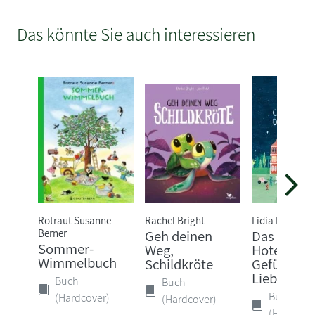
Das könnte Sie auch interessieren
Rotraut Susanne
Rachel Bright
Lidia Brankov
Berner
Geh deinen
Das Grand
Sommer-
Weg,
Hotel der
Wimmelbuch
Schildkröte
Gefühle. 
Liebe, Wu..
Buch
Buch
Buch
(Hardcover)
(Hardcover)
(Hardcove