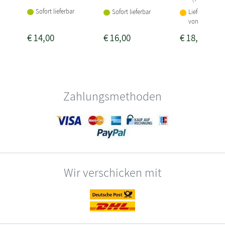
Sofort lieferbar
Sofort lieferbar
Lieferbar inne
von 3-4 Woch
€
14,00
€
16,00
€
18,00
Zahlungsmethoden
Wir verschicken mit