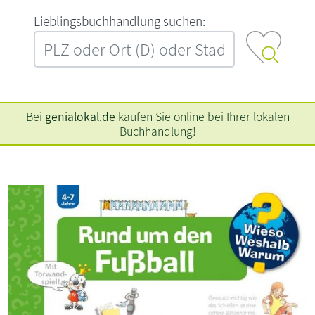
L‍i‍e‍b‍l‍i‍n‍g‍s‍b‍u‍c‍h‍h‍a‍n‍d‍l‍u‍n‍g‍ ‍s‍u‍c‍h‍e‍n‍:‍
Bei
genialokal.de
kaufen Sie online bei Ihrer lokalen
Buchhandlung!