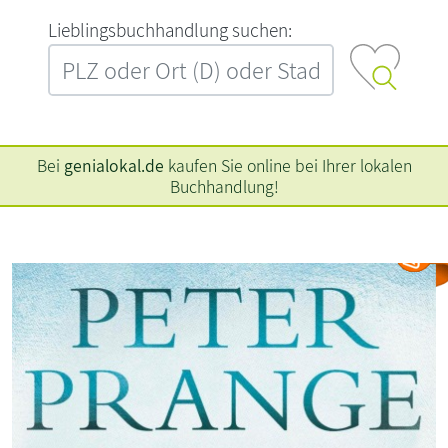
L‍i‍e‍b‍l‍i‍n‍g‍s‍b‍u‍c‍h‍h‍a‍n‍d‍l‍u‍n‍g‍ ‍s‍u‍c‍h‍e‍n‍:‍
Bei
genialokal.de
kaufen Sie online bei Ihrer lokalen
Buchhandlung!