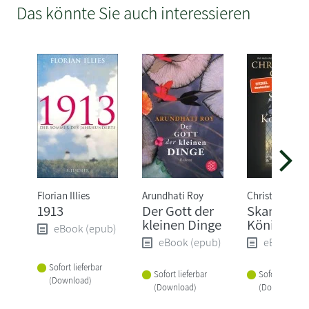
Das könnte Sie auch interessieren
Florian Illies
Arundhati Roy
Christopher Cl
1913
Der Gott der
Skandal in
kleinen Dinge
Königsber
eBook (epub)
eBook (epub)
eBook (e
Sofort lieferbar
Sofort lieferbar
Sofort lieferba
(Download)
(Download)
(Download)