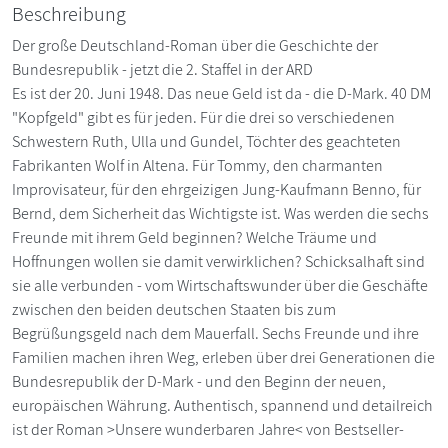
Beschreibung
Der große Deutschland-Roman über die Geschichte der
Bundesrepublik - jetzt die 2. Staffel in der ARD
Es ist der 20. Juni 1948. Das neue Geld ist da - die D-Mark. 40 DM
"Kopfgeld" gibt es für jeden. Für die drei so verschiedenen
Schwestern Ruth, Ulla und Gundel, Töchter des geachteten
Fabrikanten Wolf in Altena. Für Tommy, den charmanten
Improvisateur, für den ehrgeizigen Jung-Kaufmann Benno, für
Bernd, dem Sicherheit das Wichtigste ist. Was werden die sechs
Freunde mit ihrem Geld beginnen? Welche Träume und
Hoffnungen wollen sie damit verwirklichen? Schicksalhaft sind
sie alle verbunden - vom Wirtschaftswunder über die Geschäfte
zwischen den beiden deutschen Staaten bis zum
Begrüßungsgeld nach dem Mauerfall. Sechs Freunde und ihre
Familien machen ihren Weg, erleben über drei Generationen die
Bundesrepublik der D-Mark - und den Beginn der neuen,
europäischen Währung. Authentisch, spannend und detailreich
ist der Roman >Unsere wunderbaren Jahre< von Bestseller-