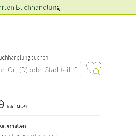
hrten
Buchhandlung!
‍u‍c‍h‍h‍a‍n‍d‍l‍u‍n‍g‍ ‍s‍u‍c‍h‍e‍n‍:‍
99
inkl. MwSt.
kel erhalten
Sofort Lieferbar (Download)