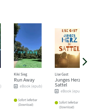
Kiki Sieg
Lise Gast
George Or
Run Away
Junges Herz im
Animal
Sattel
Farm de
)
eBook (epub)
eBook (epub)
eBoo
Sofort lieferbar
Sofort lieferbar
Sofort li
(Download)
(Download)
(Downlo