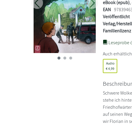
eBook (epub)
,
Zurück
Weiter
EAN
9783946
Veröffentlicht
Verlag/Herstel
Familienlizenz
Leseprobe ö
Auch erhältlich
Audio
€
4,99
Beschreibu
Schwere Wolken
stehe ich hint
Friedhofwärters
auf seinen Weg
wir Florian in