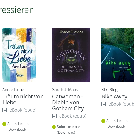
ressieren
Annie Laine
Sarah J. Maas
Kiki Sieg
Träum nicht von
Catwoman -
Bike Away
Liebe
Diebin von
eBook (epub
Gotham City
eBook (epub)
eBook (epub)
Sofort lieferbar
Sofort lieferbar
(Download)
Sofort lieferbar
(Download)
(Download)