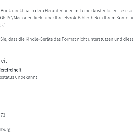
eBook direkt nach dem Herunterladen mit einer kostenlosen Lesesoft
R PC/Mac oder direkt über Ihre eBook-Bibliothek in Ihrem Konto un
ek“.
 Sie, dass die Kindle-Geräte das Format nicht unterstützen und diese
heit
ierefreiheit
itsstatus unbekannt
273
mburg