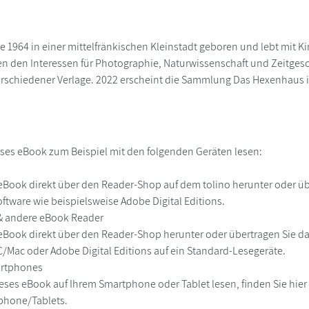
e 1964 in einer mittelfränkischen Kleinstadt geboren und lebt mit K
 den Interessen für Photographie, Naturwissenschaft und Zeitgesch
rschiedener Verlage. 2022 erscheint die Sammlung Das Hexenhaus i
ses eBook zum Beispiel mit den folgenden Geräten lesen:
r
eBook direkt über den Reader-Shop auf dem tolino herunter oder übe
ftware wie beispielsweise Adobe Digital Editions.
 & andere eBook Reader
eBook direkt über den Reader-Shop herunter oder übertragen Sie d
Mac oder Adobe Digital Editions auf ein Standard-Lesegeräte.
martphones
eses eBook auf Ihrem Smartphone oder Tablet lesen, finden Sie hie
phone/Tablets.