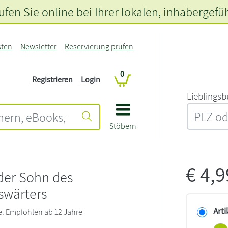
fen Sie online bei Ihrer lokalen
, inhabergefü
sten
Newsletter
Reservierung prüfen
0
Registrieren
Login
L‍i‍e‍b‍l‍i‍n‍g‍s‍b
Stöbern
€
4,
 der Sohn des
swärters
Arti
. Empfohlen ab 12 Jahre