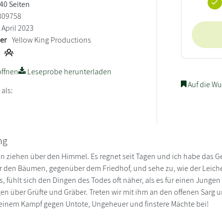
 40 Seiten
309758
April 2023
ler
Yellow King Productions
ffnen
Leseprobe herunterladen
Auf die Wu
 als:
ng
 ziehen über den Himmel. Es regnet seit Tagen und ich habe das Gef
er den Bäumen, gegenüber dem Friedhof, und sehe zu, wie der Leiche
, fühlt sich den Dingen des Todes oft näher, als es für einen Jungen 
en über Grüfte und Gräber. Treten wir mit ihm an den offenen Sarg 
 seinem Kampf gegen Untote, Ungeheuer und finstere Mächte bei!