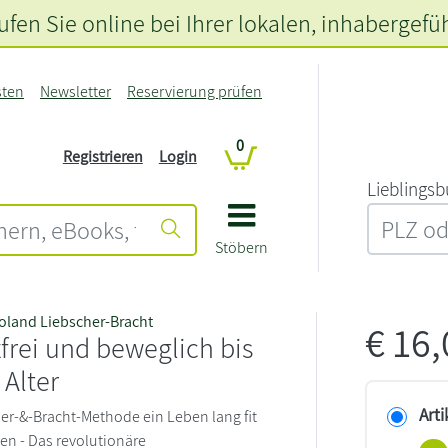
fen Sie online bei Ihrer lokalen
, inhabergefü
sten
Newsletter
Reservierung prüfen
0
Registrieren
Login
L‍i‍e‍b‍l‍i‍n‍g‍s‍b
Stöbern
oland Liebscher-Bracht
€
16
rei und beweglich bis
 Alter
Arti
her-&-Bracht-Methode ein Leben lang fit
ben - Das revolutionäre