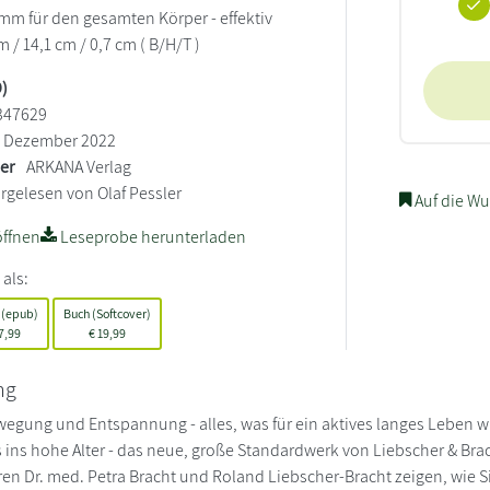
m für den gesamten Körper - effektiv
m / 14,1 cm / 0,7 cm ( B/H/T )
)
347629
Dezember 2022
ler
ARKANA Verlag
rgelesen von Olaf Pessler
Auf die Wu
ffnen
Leseprobe herunterladen
 als:
 (epub)
Buch (Softcover)
7,99
€
19,99
ng
egung und Entspannung - alles, was für ein aktives langes Leben wic
bis ins hohe Alter - das neue, große Standardwerk von Liebscher & Br
ren Dr. med. Petra Bracht und Roland Liebscher-Bracht zeigen, wie 