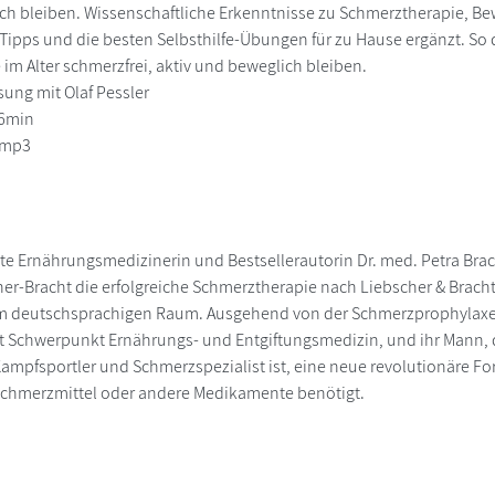
lich bleiben. Wissenschaftliche Erkenntnisse zu Schmerztherapie
Tipps und die besten Selbsthilfe-Übungen für zu Hause ergänzt. So 
e im Alter schmerzfrei, aktiv und beweglich bleiben.
ung mit Olaf Pessler
 6min
 mp3
te Ernährungsmedizinerin und Bestsellerautorin Dr. med. Petra Br
er-Bracht die erfolgreiche Schmerztherapie nach Liebscher & Brach
m deutschsprachigen Raum. Ausgehend von der Schmerzprophylaxe 
t Schwerpunkt Ernährungs- und Entgiftungsmedizin, und ihr Mann, 
Kampfsportler und Schmerzspezialist ist, eine neue revolutionäre Fo
Schmerzmittel oder andere Medikamente benötigt.