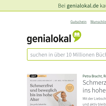
Bei
genialokal.de
kau
Gutschein
Wunschli
Petra Bracht
,
R
Schmerzf
ins hohe
Mit der Liebsc
und aktiv blei