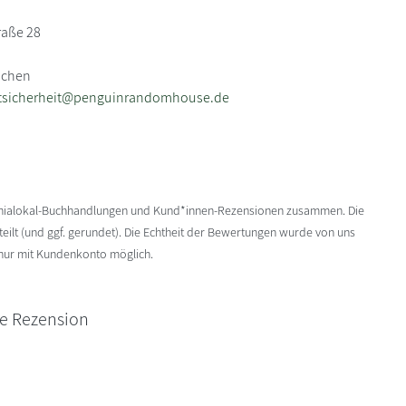
raße 28
nchen
tsicherheit@penguinrandomhouse.de
enialokal-Buchhandlungen und Kund*innen-Rezensionen zusammen. Die
ilt (und ggf. gerundet). Die Echtheit der Bewertungen wurde von uns
 nur mit Kundenkonto möglich.
ne Rezension