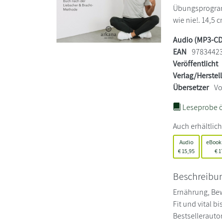
Übungsprogram
wie nie!. 14,5 c
Audio (MP3-CD
EAN
9783442
Veröffentlicht
Verlag/Herstel
Übersetzer
Vo
Leseprobe ö
Auch erhältlich
Audio
eBook
€
15,95
€
1
Beschreibu
Ernährung, Bew
Fit und vital 
Bestsellerauto