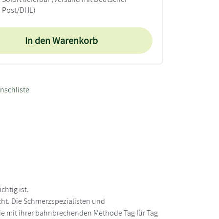
Post/DHL)
In den Warenkorb
nschliste
htig ist.
acht. Die Schmerzspezialisten und
Sie mit ihrer bahnbrechenden Methode Tag für Tag