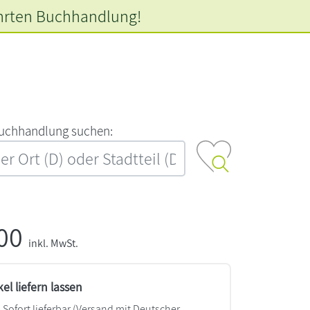
hrten
Buchhandlung!
‍u‍c‍h‍h‍a‍n‍d‍l‍u‍n‍g‍ ‍s‍u‍c‍h‍e‍n‍:‍
,00
inkl. MwSt.
kel liefern lassen
Sofort lieferbar
(Versand mit Deutscher