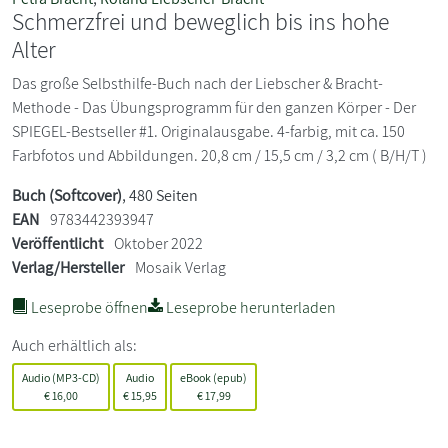
Schmerzfrei und beweglich bis ins hohe
Alter
Das große Selbsthilfe-Buch nach der Liebscher & Bracht-
Methode - Das Übungsprogramm für den ganzen Körper - Der
SPIEGEL-Bestseller #1. Originalausgabe. 4-farbig, mit ca. 150
Farbfotos und Abbildungen. 20,8 cm / 15,5 cm / 3,2 cm ( B/H/T )
Buch (Softcover)
, 480 Seiten
EAN
9783442393947
Veröffentlicht
Oktober 2022
Verlag/Hersteller
Mosaik Verlag
Leseprobe öffnen
Leseprobe herunterladen
Auch erhältlich als:
Audio (MP3-CD)
Audio
eBook (epub)
€
16,00
€
15,95
€
17,99