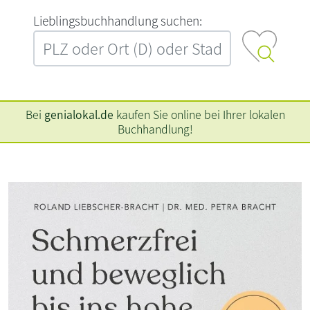
L‍i‍e‍b‍l‍i‍n‍g‍s‍b‍u‍c‍h‍h‍a‍n‍d‍l‍u‍n‍g‍ ‍s‍u‍c‍h‍e‍n‍:‍
Bei
genialokal.de
kaufen Sie online bei Ihrer lokalen
Buchhandlung!