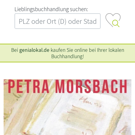
L‍i‍e‍b‍l‍i‍n‍g‍s‍b‍u‍c‍h‍h‍a‍n‍d‍l‍u‍n‍g‍ ‍s‍u‍c‍h‍e‍n‍:‍
Bei
genialokal.de
kaufen Sie online bei Ihrer lokalen
Buchhandlung!