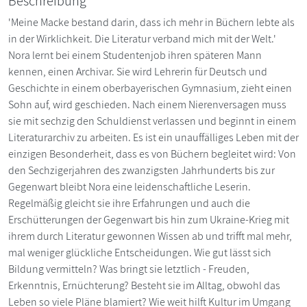
Beschreibung
'Meine Macke bestand darin, dass ich mehr in Büchern lebte als
in der Wirklichkeit. Die Literatur verband mich mit der Welt.'
Nora lernt bei einem Studentenjob ihren späteren Mann
kennen, einen Archivar. Sie wird Lehrerin für Deutsch und
Geschichte in einem oberbayerischen Gymnasium, zieht einen
Sohn auf, wird geschieden. Nach einem Nierenversagen muss
sie mit sechzig den Schuldienst verlassen und beginnt in einem
Literaturarchiv zu arbeiten. Es ist ein unauffälliges Leben mit der
einzigen Besonderheit, dass es von Büchern begleitet wird: Von
den Sechzigerjahren des zwanzigsten Jahrhunderts bis zur
Gegenwart bleibt Nora eine leidenschaftliche Leserin.
Regelmäßig gleicht sie ihre Erfahrungen und auch die
Erschütterungen der Gegenwart bis hin zum Ukraine-Krieg mit
ihrem durch Literatur gewonnen Wissen ab und trifft mal mehr,
mal weniger glückliche Entscheidungen. Wie gut lässt sich
Bildung vermitteln? Was bringt sie letztlich - Freuden,
Erkenntnis, Ernüchterung? Besteht sie im Alltag, obwohl das
Leben so viele Pläne blamiert? Wie weit hilft Kultur im Umgang