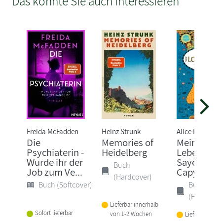
Das könnte Sie auch interessieren
Freida McFadden
Heinz Strunk
Alice Pantermü
Die
Memories of
Mein Lotta
Psychiaterin -
Heidelberg
Leben (23)
Wurde ihr der
Sayonara,
Buch
Job zum Ve...
Capybara!
(Hardcover)
Buch (Softcover)
Buch
(Hardcove
Lieferbar innerhalb
Sofort lieferbar
von 1-2 Wochen
Lieferbar inne