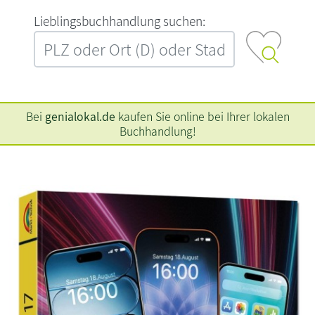
L‍i‍e‍b‍l‍i‍n‍g‍s‍b‍u‍c‍h‍h‍a‍n‍d‍l‍u‍n‍g‍ ‍s‍u‍c‍h‍e‍n‍:‍
Bei
genialokal.de
kaufen Sie online bei Ihrer lokalen
Buchhandlung!