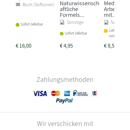
Naturwissensch
Medienbil
Buch (Softcover)
aftliche
Arbeitshef
Formels...
mit...
Sonstige
Sonstige
Sofort lieferbar
Lieferbar inne
Sofort lieferbar
von 1-2 Woch
€
16,00
€
4,95
€
8,50
Zahlungsmethoden
Wir verschicken mit