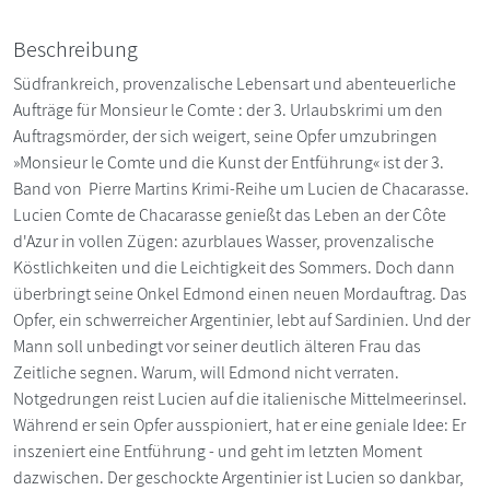
Beschreibung
Südfrankreich, provenzalische Lebensart und abenteuerliche
Aufträge für Monsieur le Comte : der 3. Urlaubskrimi um den
Auftragsmörder, der sich weigert, seine Opfer umzubringen
»Monsieur le Comte und die Kunst der Entführung« ist der 3.
Band von Pierre Martins Krimi-Reihe um Lucien de Chacarasse.
Lucien Comte de Chacarasse genießt das Leben an der Côte
d'Azur in vollen Zügen: azurblaues Wasser, provenzalische
Köstlichkeiten und die Leichtigkeit des Sommers. Doch dann
überbringt seine Onkel Edmond einen neuen Mordauftrag. Das
Opfer, ein schwerreicher Argentinier, lebt auf Sardinien. Und der
Mann soll unbedingt vor seiner deutlich älteren Frau das
Zeitliche segnen. Warum, will Edmond nicht verraten.
Notgedrungen reist Lucien auf die italienische Mittelmeerinsel.
Während er sein Opfer ausspioniert, hat er eine geniale Idee: Er
inszeniert eine Entführung - und geht im letzten Moment
dazwischen. Der geschockte Argentinier ist Lucien so dankbar,