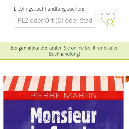
L‍i‍e‍b‍l‍i‍n‍g‍s‍b‍u‍c‍h‍h‍a‍n‍d‍l‍u‍n‍g‍ ‍s‍u‍c‍h‍e‍n‍:‍
Bei
genialokal.de
kaufen Sie online bei Ihrer lokalen
Buchhandlung!