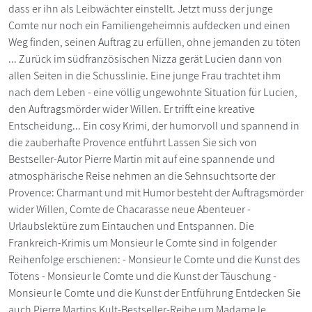
dass er ihn als Leibwächter einstellt. Jetzt muss der junge
Comte nur noch ein Familiengeheimnis aufdecken und einen
Weg finden, seinen Auftrag zu erfüllen, ohne jemanden zu töten
... Zurück im südfranzösischen Nizza gerät Lucien dann von
allen Seiten in die Schusslinie. Eine junge Frau trachtet ihm
nach dem Leben - eine völlig ungewohnte Situation für Lucien,
den Auftragsmörder wider Willen. Er trifft eine kreative
Entscheidung... Ein cosy Krimi, der humorvoll und spannend in
die zauberhafte Provence entführt Lassen Sie sich von
Bestseller-Autor Pierre Martin mit auf eine spannende und
atmosphärische Reise nehmen an die Sehnsuchtsorte der
Provence: Charmant und mit Humor besteht der Auftragsmörder
wider Willen, Comte de Chacarasse neue Abenteuer -
Urlaubslektüre zum Eintauchen und Entspannen. Die
Frankreich-Krimis um Monsieur le Comte sind in folgender
Reihenfolge erschienen: - Monsieur le Comte und die Kunst des
Tötens - Monsieur le Comte und die Kunst der Täuschung -
Monsieur le Comte und die Kunst der Entführung Entdecken Sie
auch Pierre Martins Kult-Bestseller-Reihe um Madame le