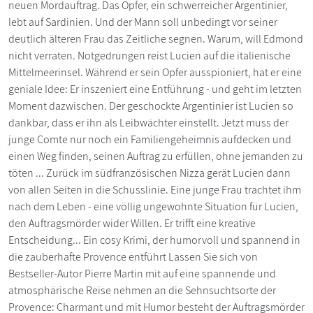
neuen Mordauftrag. Das Opfer, ein schwerreicher Argentinier,
lebt auf Sardinien. Und der Mann soll unbedingt vor seiner
deutlich älteren Frau das Zeitliche segnen. Warum, will Edmond
nicht verraten. Notgedrungen reist Lucien auf die italienische
Mittelmeerinsel. Während er sein Opfer ausspioniert, hat er eine
geniale Idee: Er inszeniert eine Entführung - und geht im letzten
Moment dazwischen. Der geschockte Argentinier ist Lucien so
dankbar, dass er ihn als Leibwächter einstellt. Jetzt muss der
junge Comte nur noch ein Familiengeheimnis aufdecken und
einen Weg finden, seinen Auftrag zu erfüllen, ohne jemanden zu
töten ... Zurück im südfranzösischen Nizza gerät Lucien dann
von allen Seiten in die Schusslinie. Eine junge Frau trachtet ihm
nach dem Leben - eine völlig ungewohnte Situation für Lucien,
den Auftragsmörder wider Willen. Er trifft eine kreative
Entscheidung... Ein cosy Krimi, der humorvoll und spannend in
die zauberhafte Provence entführt Lassen Sie sich von
Bestseller-Autor Pierre Martin mit auf eine spannende und
atmosphärische Reise nehmen an die Sehnsuchtsorte der
Provence: Charmant und mit Humor besteht der Auftragsmörder