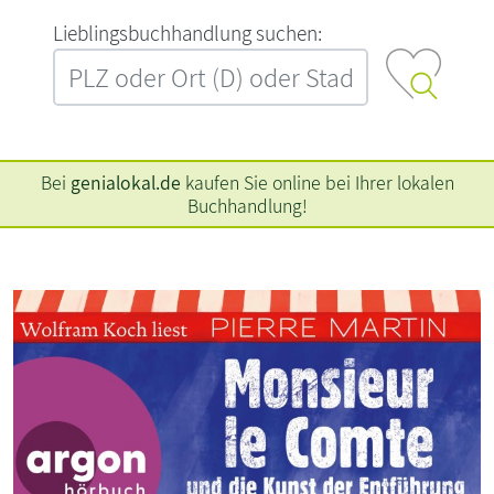
L‍i‍e‍b‍l‍i‍n‍g‍s‍b‍u‍c‍h‍h‍a‍n‍d‍l‍u‍n‍g‍ ‍s‍u‍c‍h‍e‍n‍:‍
Bei
genialokal.de
kaufen Sie online bei Ihrer lokalen
Buchhandlung!