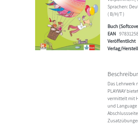
Sprachen: Deut
( B/H/T )
Buch (Softcove
EAN
9783125
Veröffentlicht
Verlag/Herstel
Beschreibu
Das Lehrwerk m
PLAYWAY bietet
vermittelt mit
und Language h
Abschlussseite
Zusatzübungen 