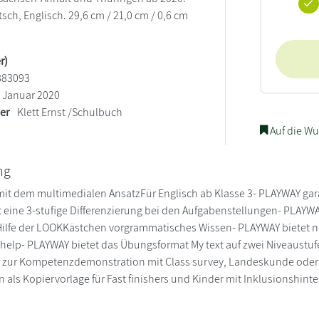
sch, Englisch. 29,6 cm / 21,0 cm / 0,6 cm
r)
883093
Januar 2020
ler
Klett Ernst /Schulbuch
Auf die Wu
ng
it dem multimedialen AnsatzFür Englisch ab Klasse 3- PLAYWAY gar
 eine 3-stufige Differenzierung bei den Aufgabenstellungen- PLAYWA
 Hilfe der LOOKKästchen vorgrammatisches Wissen- PLAYWAY bietet n
elp- PLAYWAY bietet das Übungsformat My text auf zwei Niveaustufe
 zur Kompetenzdemonstration mit Class survey, Landeskunde oder Wr
als Kopiervorlage für Fast finishers und Kinder mit Inklusionshinte