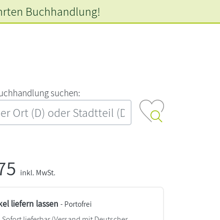
hrten
Buchhandlung!
‍u‍c‍h‍h‍a‍n‍d‍l‍u‍n‍g‍ ‍s‍u‍c‍h‍e‍n‍:‍
,75
inkl. MwSt.
kel liefern lassen
- Portofrei
Sofort lieferbar
(Versand mit Deutscher