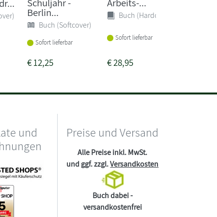
Schuljahr -
Arbeits-...
r...
Ausgab
Berlin...
Berlin..
Buch (Hardcover)
over)
Buch (Softcover)
Sonst
Sofort lieferbar
Lieferba
Sofort lieferbar
1-2 Woc
€
12,25
€
28,95
€
12,25
kate und
Preise und Versand
chnungen
Alle Preise inkl. MwSt.
und ggf. zzgl.
Versandkosten
Buch dabei -
versandkostenfrei