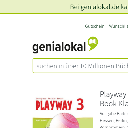
Bei
genialokal.de
kau
Gutschein
Wunschli
Playway 
Book Kla
Ausgabe Baden
Hessen, Berlin
Vorpommern, S