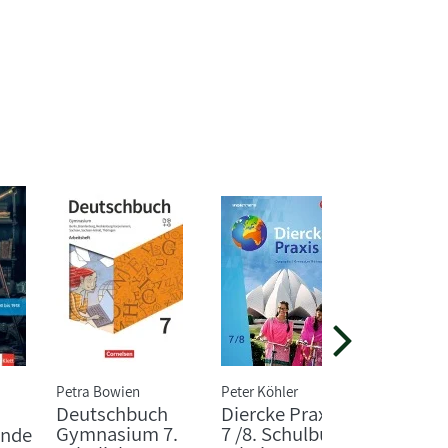
Petra Bowien
Peter Köhler
Deutschbuch
Diercke Praxis SI
Büche
Gymnasium 7.
7 /8. Schulbuch.
ende
Sprach