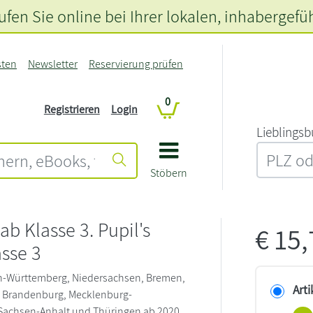
fen Sie online bei Ihrer lokalen
, inhabergefü
sten
Newsletter
Reservierung prüfen
0
Registrieren
Login
L‍i‍e‍b‍l‍i‍n‍g‍s‍b
Stöbern
ab Klasse 3. Pupil's
€
15
sse 3
-Württemberg, Niedersachsen, Bremen,
Arti
, Brandenburg, Mecklenburg-
achsen-Anhalt und Thüringen ab 2020.