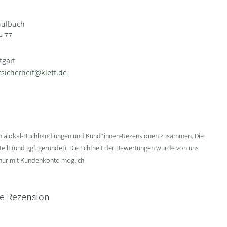
chulbuch
e 77
tgart
sicherheit@klett.de
enialokal-Buchhandlungen und Kund*innen-Rezensionen zusammen. Die
ilt (und ggf. gerundet). Die Echtheit der Bewertungen wurde von uns
 nur mit Kundenkonto möglich.
ne Rezension