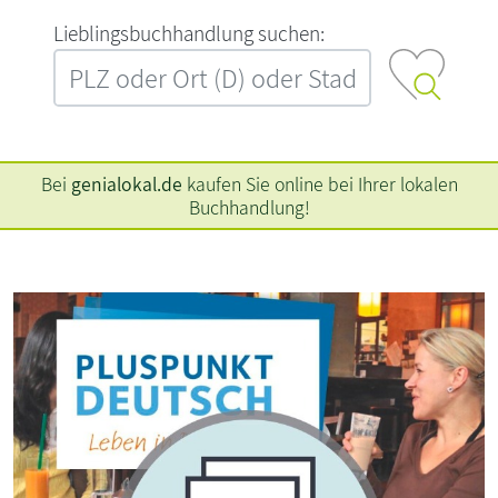
L‍i‍e‍b‍l‍i‍n‍g‍s‍b‍u‍c‍h‍h‍a‍n‍d‍l‍u‍n‍g‍ ‍s‍u‍c‍h‍e‍n‍:‍
Bei
genialokal.de
kaufen Sie online bei Ihrer lokalen
Buchhandlung!