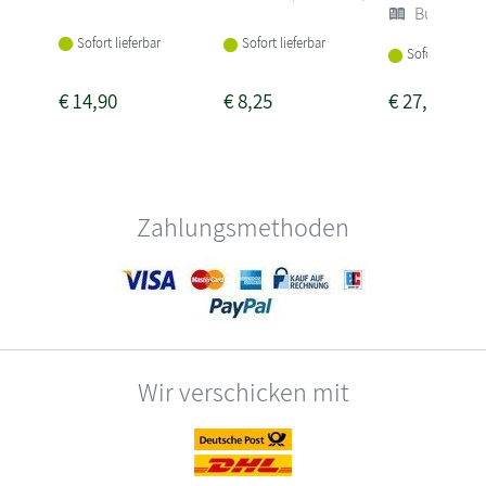
Buch (Sof
Sofort lieferbar
Sofort lieferbar
Sofort lieferba
€
14,90
€
8,25
€
27,25
Zahlungsmethoden
Wir verschicken mit