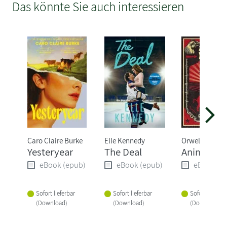
Das könnte Sie auch interessieren
Caro Claire Burke
Elle Kennedy
Orwell George
Yesteryear
The Deal
Animal Fa
eBook (epub)
eBook (epub)
eBook (e
Sofort lieferbar
Sofort lieferbar
Sofort lieferba
(Download)
(Download)
(Download)