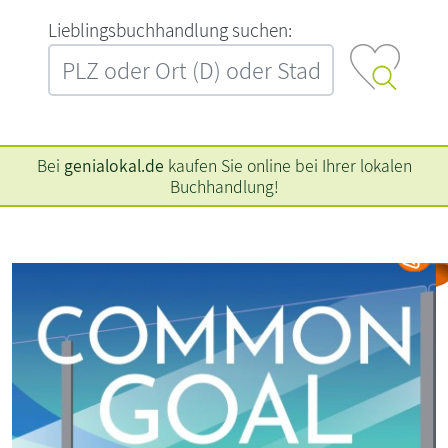
L‍i‍e‍b‍l‍i‍n‍g‍s‍b‍u‍c‍h‍h‍a‍n‍d‍l‍u‍n‍g‍ ‍s‍u‍c‍h‍e‍n‍:‍
Bei
genialokal.de
kaufen Sie online bei Ihrer lokalen
Buchhandlung!