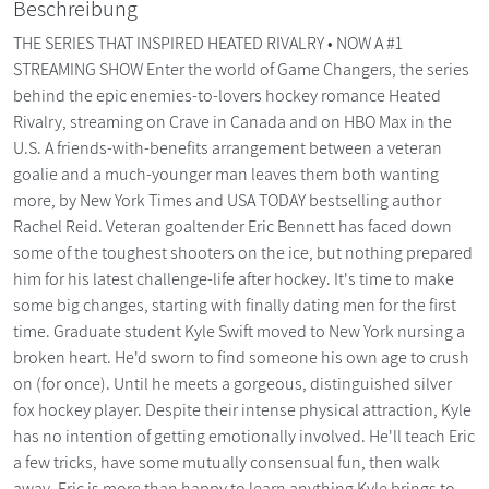
Beschreibung
THE SERIES THAT INSPIRED HEATED RIVALRY • NOW A #1
STREAMING SHOW Enter the world of Game Changers, the series
behind the epic enemies-to-lovers hockey romance Heated
Rivalry, streaming on Crave in Canada and on HBO Max in the
U.S. A friends-with-benefits arrangement between a veteran
goalie and a much-younger man leaves them both wanting
more, by New York Times and USA TODAY bestselling author
Rachel Reid. Veteran goaltender Eric Bennett has faced down
some of the toughest shooters on the ice, but nothing prepared
him for his latest challenge-life after hockey. It's time to make
some big changes, starting with finally dating men for the first
time. Graduate student Kyle Swift moved to New York nursing a
broken heart. He'd sworn to find someone his own age to crush
on (for once). Until he meets a gorgeous, distinguished silver
fox hockey player. Despite their intense physical attraction, Kyle
has no intention of getting emotionally involved. He'll teach Eric
a few tricks, have some mutually consensual fun, then walk
away. Eric is more than happy to learn anything Kyle brings to