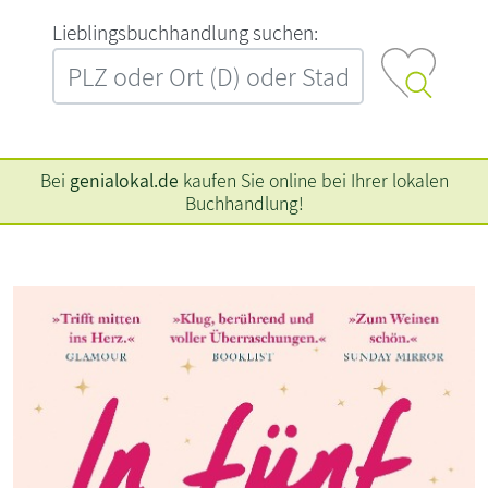
L‍i‍e‍b‍l‍i‍n‍g‍s‍b‍u‍c‍h‍h‍a‍n‍d‍l‍u‍n‍g‍ ‍s‍u‍c‍h‍e‍n‍:‍
Bei
genialokal.de
kaufen Sie online bei Ihrer lokalen
Buchhandlung!