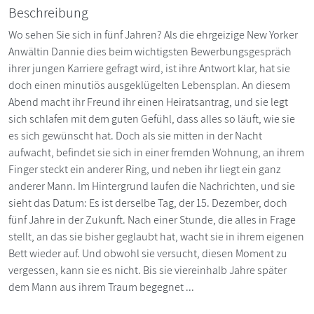
Beschreibung
Wo sehen Sie sich in fünf Jahren? Als die ehrgeizige New Yorker
Anwältin Dannie dies beim wichtigsten Bewerbungsgespräch
ihrer jungen Karriere gefragt wird, ist ihre Antwort klar, hat sie
doch einen minutiös ausgeklügelten Lebensplan. An diesem
Abend macht ihr Freund ihr einen Heiratsantrag, und sie legt
sich schlafen mit dem guten Gefühl, dass alles so läuft, wie sie
es sich gewünscht hat. Doch als sie mitten in der Nacht
aufwacht, befindet sie sich in einer fremden Wohnung, an ihrem
Finger steckt ein anderer Ring, und neben ihr liegt ein ganz
anderer Mann. Im Hintergrund laufen die Nachrichten, und sie
sieht das Datum: Es ist derselbe Tag, der 15. Dezember, doch
fünf Jahre in der Zukunft. Nach einer Stunde, die alles in Frage
stellt, an das sie bisher geglaubt hat, wacht sie in ihrem eigenen
Bett wieder auf. Und obwohl sie versucht, diesen Moment zu
vergessen, kann sie es nicht. Bis sie viereinhalb Jahre später
dem Mann aus ihrem Traum begegnet ...