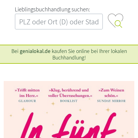
L‍i‍e‍b‍l‍i‍n‍g‍s‍b‍u‍c‍h‍h‍a‍n‍d‍l‍u‍n‍g‍ ‍s‍u‍c‍h‍e‍n‍:‍
Bei
genialokal.de
kaufen Sie online bei Ihrer lokalen
Buchhandlung!