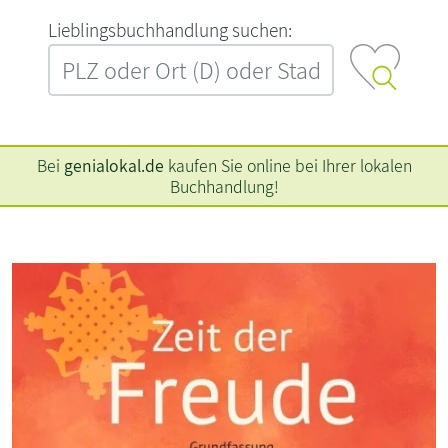
L‍i‍e‍b‍l‍i‍n‍g‍s‍b‍u‍c‍h‍h‍a‍n‍d‍l‍u‍n‍g‍ ‍s‍u‍c‍h‍e‍n‍:‍
Bei
genialokal.de
kaufen Sie online bei Ihrer lokalen
Buchhandlung!