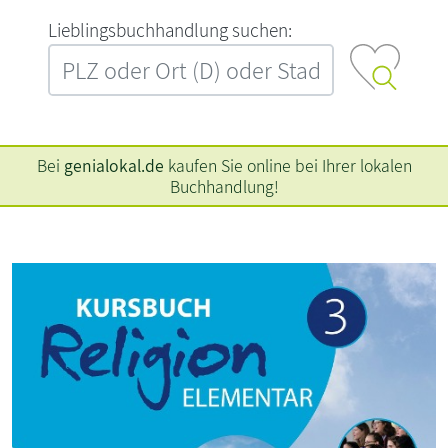
L‍i‍e‍b‍l‍i‍n‍g‍s‍b‍u‍c‍h‍h‍a‍n‍d‍l‍u‍n‍g‍ ‍s‍u‍c‍h‍e‍n‍:‍
Bei
genialokal.de
kaufen Sie online bei Ihrer lokalen
Buchhandlung!