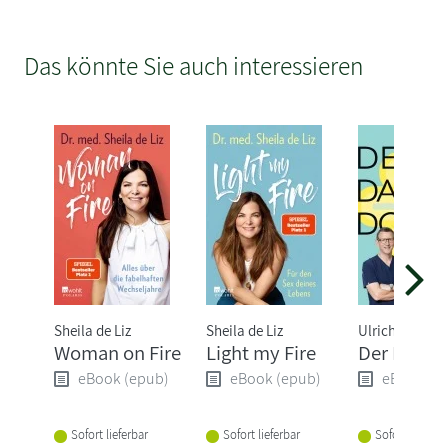
Das könnte Sie auch interessieren
Sheila de Liz
Sheila de Liz
Ulrich Selz
Woman on Fire
Light my Fire
Der Darm-
eBook (epub)
eBook (epub)
eBook (e
Sofort lieferbar
Sofort lieferbar
Sofort lieferba