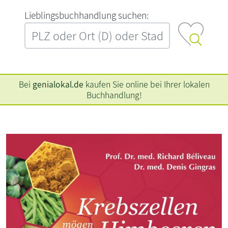
L‍i‍e‍b‍l‍i‍n‍g‍s‍b‍u‍c‍h‍h‍a‍n‍d‍l‍u‍n‍g‍ ‍s‍u‍c‍h‍e‍n‍:‍
Bei
genialokal.de
kaufen Sie online bei Ihrer lokalen
Buchhandlung!