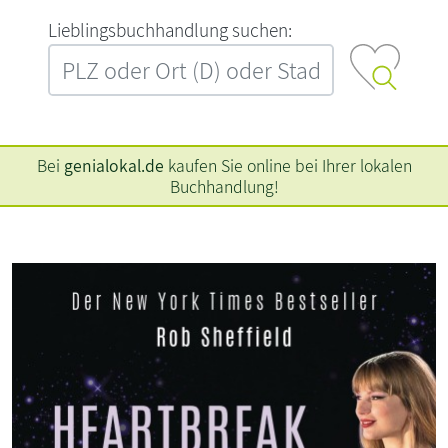
L‍i‍e‍b‍l‍i‍n‍g‍s‍b‍u‍c‍h‍h‍a‍n‍d‍l‍u‍n‍g‍ ‍s‍u‍c‍h‍e‍n‍:‍
Bei
genialokal.de
kaufen Sie online bei Ihrer lokalen
Buchhandlung!