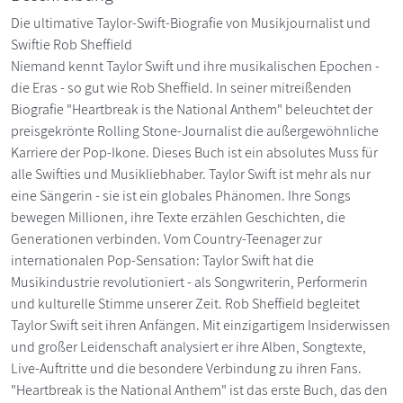
Die ultimative Taylor-Swift-Biografie von Musikjournalist und
Swiftie Rob Sheffield
Niemand kennt Taylor Swift und ihre musikalischen Epochen -
die Eras - so gut wie Rob Sheffield. In seiner mitreißenden
Biografie "Heartbreak is the National Anthem" beleuchtet der
preisgekrönte Rolling Stone-Journalist die außergewöhnliche
Karriere der Pop-Ikone. Dieses Buch ist ein absolutes Muss für
alle Swifties und Musikliebhaber. Taylor Swift ist mehr als nur
eine Sängerin - sie ist ein globales Phänomen. Ihre Songs
bewegen Millionen, ihre Texte erzählen Geschichten, die
Generationen verbinden. Vom Country-Teenager zur
internationalen Pop-Sensation: Taylor Swift hat die
Musikindustrie revolutioniert - als Songwriterin, Performerin
und kulturelle Stimme unserer Zeit. Rob Sheffield begleitet
Taylor Swift seit ihren Anfängen. Mit einzigartigem Insiderwissen
und großer Leidenschaft analysiert er ihre Alben, Songtexte,
Live-Auftritte und die besondere Verbindung zu ihren Fans.
"Heartbreak is the National Anthem" ist das erste Buch, das den