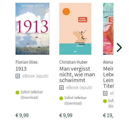
Florian Illies
Christian Huber
Alena Schröde
1913
Man vergisst
Mein ganz
nicht, wie man
Leben, Öl 
eBook (epub)
schwimmt
Leinwand,
Titel
eBook (epub)
Sofort lieferbar
eBook (e
(Download)
Sofort lieferbar
Sofort lieferba
(Download)
(Download)
€
9,99
€
9,99
€
19,99