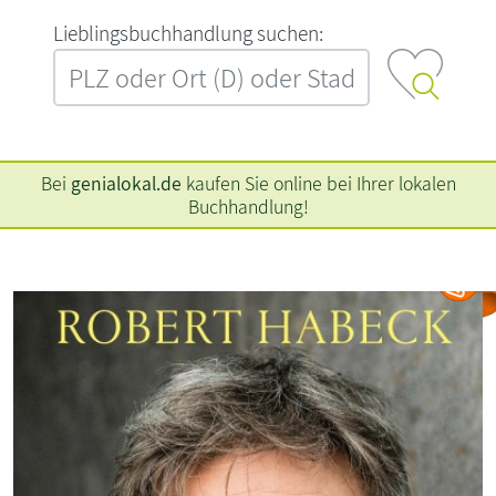
L‍i‍e‍b‍l‍i‍n‍g‍s‍b‍u‍c‍h‍h‍a‍n‍d‍l‍u‍n‍g‍ ‍s‍u‍c‍h‍e‍n‍:‍
Bei
genialokal.de
kaufen Sie online bei Ihrer lokalen
Buchhandlung!