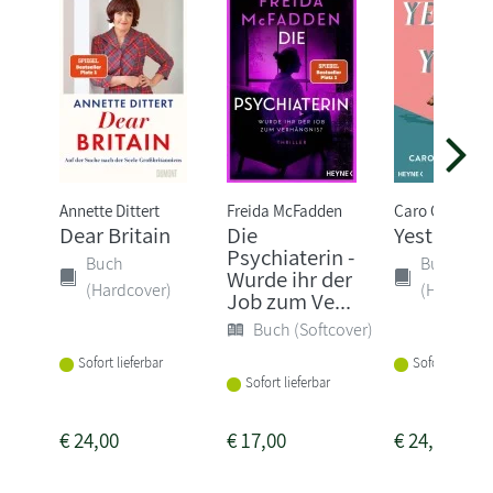
Annette Dittert
Freida McFadden
Caro Claire Bu
Dear Britain
Die
Yesteryear
Psychiaterin -
Buch
Buch
Wurde ihr der
(Hardcover)
(Hardcove
Job zum Ve...
Buch (Softcover)
Sofort lieferbar
Sofort lieferba
Sofort lieferbar
€
24,00
€
17,00
€
24,00