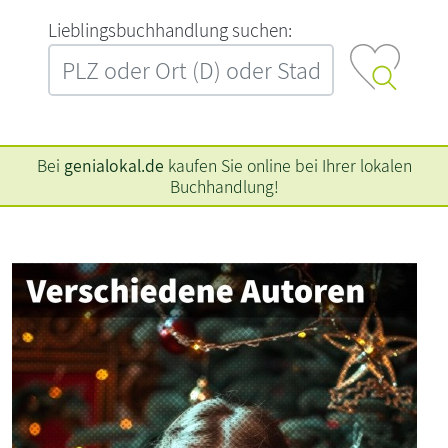
L‍i‍e‍b‍l‍i‍n‍g‍s‍b‍u‍c‍h‍h‍a‍n‍d‍l‍u‍n‍g‍ ‍s‍u‍c‍h‍e‍n‍:‍
Bei
genialokal.de
kaufen Sie online bei Ihrer lokalen
Buchhandlung!