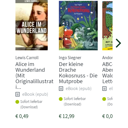
Lewis Carroll
Ingo Siegner
Andor Schönfe
Alice im
Der kleine
ABC-
Wunderland
Drache
Abenteuer
(Mit
Kokosnuss - Die
Wald mit 
Originalillustrat
Mutprobe
Letterbabi
i...
eBook (epub)
eBook (e
eBook (epub)
Sofort lieferbar
Sofort lieferba
Sofort lieferbar
(Download)
(Download)
(Download)
€
0,49
€
12,99
€
0,00