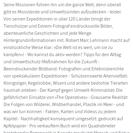
Seine Missionen führen ihn um die ganze Welt, denn überall
gibt es Missstände und Umweltsünden aufzudecken - leider.
Von seinen Expeditionen in über 120 Länder bringt der
Tierschützer und Extrem-Fotograf eindrucksvolle Bilder,
abenteuerliche Geschichten und jede Menge
Hintergrundinformationen mit. Robert Marc Lehmann macht auf
eindrückliche Weise klar: »Die Welt ist es wert, um sie zu
kämpfen«! - Wo kannst du aktiv werden? Tipps für den Alltag
und Umweltschutz-Maßnahmen für die Zukunft -
Beeindruckender Bildband: Fotografien und Erlebnisberichte
von spektakulären Expeditionen - Schützenswerte Artenvielfalt:
Königstiger, Kegelrobbe, Wisent und andere bedrohte Tierarten
hautnah erleben - Der Kampf gegen Umwelt-Kriminalität: Die
gefährlichen Einsätze von »The Operatives« - Grausame Realität:
Die Folgen von Wilderei, Wildtierhandel, Plastik im Meer - und
was wir tun können - Fakten, Karten und Videos zu jedem
Kapitel - Nachhaltigkeit konsequent umgesetzt: gedruckt auf
Apfelpapier - Pro verkauftem Buch wird ein Quadratmeter
bestehender Regenwald in Kanada geschützt Mensch und Natur