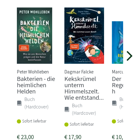
Peter Wohlleben
Dagmar Falcke
Marcus Pfister
Bakterien - die
Kekskrümel
Der
heimlichen
unterm
Regenboge
Helden
Himmelszelt.
h
Wie entstand...
Buch
Buch
Buch
(Hardcover)
(Hardcove
(Hardcover)
Sofort lieferbar
Sofort lieferba
Sofort lieferbar
€
23,00
€
17,90
€
10,00