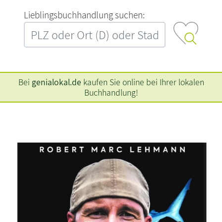
L‍i‍e‍b‍l‍i‍n‍g‍s‍b‍u‍c‍h‍h‍a‍n‍d‍l‍u‍n‍g‍ ‍s‍u‍c‍h‍e‍n‍:‍
Bei
genialokal.de
kaufen Sie online bei Ihrer lokalen
Buchhandlung!