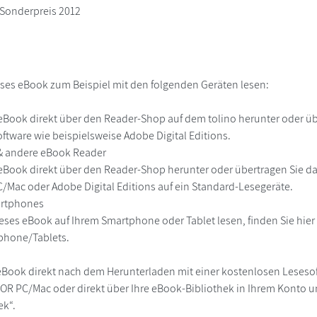
-Sonderpreis 2012
ses eBook zum Beispiel mit den folgenden Geräten lesen:
r
eBook direkt über den Reader-Shop auf dem tolino herunter oder übe
ftware wie beispielsweise Adobe Digital Editions.
 & andere eBook Reader
eBook direkt über den Reader-Shop herunter oder übertragen Sie d
Mac oder Adobe Digital Editions auf ein Standard-Lesegeräte.
martphones
eses eBook auf Ihrem Smartphone oder Tablet lesen, finden Sie hie
phone/Tablets.
eBook direkt nach dem Herunterladen mit einer kostenlosen Lesesoft
R PC/Mac oder direkt über Ihre eBook-Bibliothek in Ihrem Konto un
ek“.