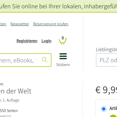
fen Sie online bei Ihrer lokalen
, inhabergefü
sten
Newsletter
Reservierung prüfen
0
Registrieren
Login
L‍i‍e‍b‍l‍i‍n‍g‍s‍b
Stöbern
en
€
9,
n der Welt
 1. Auflage
Arti
 550 Seiten
008073