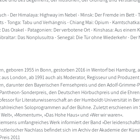
bruch - Der Himalaya: Highway im Nebel - Minsk: Der Fremde im Bett -
hts - Tonga: Tabu und Verhängnis - Chiang Mai: Opium - Kamtschat
 Das Orakel - Patagonien: Der verbotene Ort - Kinshasa: Aus einem K
ibraltar: Das Nonplusultra - Senegal: Die Tür ohne Wiederkehr - Der N
n, geboren 1955 in Bonn, gestorben 2016 in Wentorf bei Hamburg, a
aus London, ab 1991 auch als Moderator, Regisseur und Produzent fü
, darunter den Bayerischen Fernsehpreis und den Adolf-Grimme-Pr
x Pantheon-Sonderpreis, den Deutschen Hörbuchpreis und die Ehren
fessor für Literaturwissenschaft an der Humboldt-Universität in Be
zahlreichen Soloprogrammen auf der Bühne. Zuletzt erschienen im S.
 Welt«, »Momentum«, »Das Hohe Haus« und »Wer wir waren«.
lemsens umfangreiches Werk informiert der Band »Der leidenschaftl
stlerischer Nachlass befindet sich im Archiv der Akademie der Künste
Preis 2011