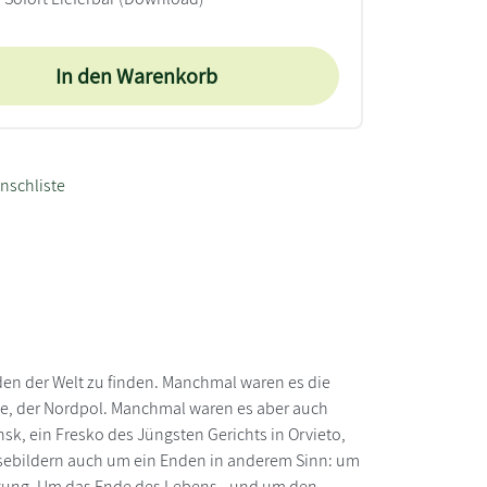
In den Warenkorb
nschliste
den der Welt zu finden. Manchmal waren es die
ee, der Nordpol. Manchmal waren es aber auch
nsk, ein Fresko des Jüngsten Gerichts in Orvieto,
isebildern auch um ein Enden in anderem Sinn: um
igung. Um das Ende des Lebens - und um den