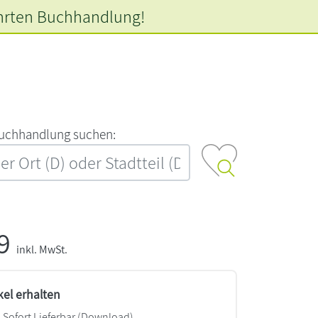
hrten
Buchhandlung!
‍u‍c‍h‍h‍a‍n‍d‍l‍u‍n‍g‍ ‍s‍u‍c‍h‍e‍n‍:‍
99
inkl. MwSt.
kel erhalten
Sofort Lieferbar (Download)