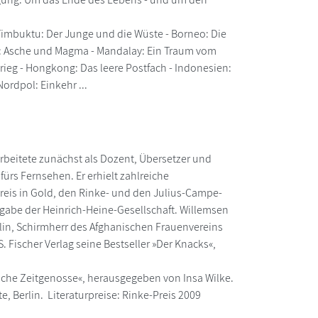
 Timbuktu: Der Junge und die Wüste - Borneo: Die
ka: Asche und Magma - Mandalay: Ein Traum vom
rieg - Hongkong: Das leere Postfach - Indonesien:
ordpol: Einkehr ...
rbeitete zunächst als Dozent, Übersetzer und
rs Fernsehen. Er erhielt zahlreiche
eis in Gold, den Rinke- und den Julius-Campe-
gabe der Heinrich-Heine-Gesellschaft. Willemsen
rlin, Schirmherr des Afghanischen Frauenvereins
 Fischer Verlag seine Bestseller »Der Knacks«,
iche Zeitgenosse«, herausgegeben von Insa Wilke.
, Berlin. Literaturpreise: Rinke-Preis 2009