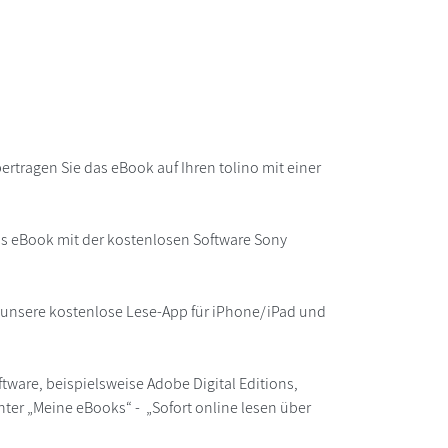
rtragen Sie das eBook auf Ihren tolino mit einer
as eBook mit der kostenlosen Software Sony
r unsere kostenlose Lese-App für iPhone/iPad und
ware, beispielsweise Adobe Digital Editions,
ter „Meine eBooks“ - „Sofort online lesen über