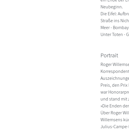
Neubeginn.
Die Eifel: Auf
Straße ins Nic
Meer - Bombay:
Unter Toten - G
Portrait
Roger Willemse
Korrespondent 
Auszeichnungen
Preis, den Pri
war Honorarpro
und stand mit 
»Die Enden der
Über Roger Wil
Willemsens kün
Julius-Campe-