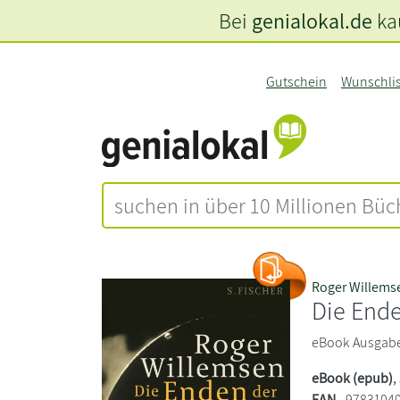
Bei
genialokal.de
kau
Gutschein
Wunschli
Roger Willems
Die Ende
eBook Ausgabe.
eBook (epub)
,
EAN
9783104