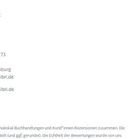
t
273
mburg
bri.de
ibri.de
enialokal-Buchhandlungen und Kund*innen-Rezensionen zusammen. Die
ilt (und ggf. gerundet). Die Echtheit der Bewertungen wurde von uns