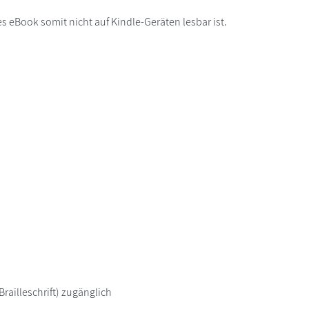
s eBook somit nicht auf Kindle-Geräten lesbar ist.
railleschrift) zugänglich