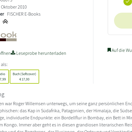
Oktober 2010
ler
FISCHER E-Books
Auf die Wu
ffnen
Leseprobe herunterladen
 als:
udio
Buch (Softcover)
7,99
€
17,00
ng
ilen war Roger Willemsen unterwegs, um seine ganz persönlichen En
hischen: das Kap in Südafrika, Patagonien, der Himalaja, die Süds
ge, individuelle Endpunkte: ein Bordellflur in Bombay, ein Bett in Mi
m Kongo. Immer aber geht es in diesen grandiosen literarischen Re
iebe und des Begehrens, der Illusionen, der Ordnung und Verständ