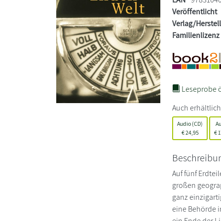
Veröffentlicht
Verlag/Herstel
Familienlizenz
Leseprobe ö
Auch erhältlich
Audio (CD)
A
€
24,95
€
1
Beschreibu
Auf fünf Erdte
großen geograp
ganz einzigarti
eine Behörde i
ein Ende der L