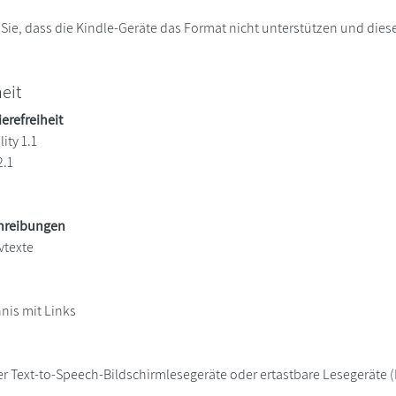
 Sie, dass die Kindle-Geräte das Format nicht unterstützen und diese
heit
ierefreiheit
ity 1.1
2.1
chreibungen
vtexte
hnis mit Links
er Text-to-Speech-Bildschirmlesegeräte oder ertastbare Lesegeräte (B