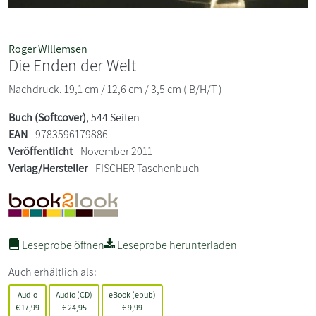
Roger Willemsen
Die Enden der Welt
Nachdruck. 19,1 cm / 12,6 cm / 3,5 cm ( B/H/T )
Buch (Softcover)
, 544 Seiten
EAN
9783596179886
Veröffentlicht
November 2011
Verlag/Hersteller
FISCHER Taschenbuch
Leseprobe öffnen
Leseprobe herunterladen
Auch erhältlich als:
Audio
Audio (CD)
eBook (epub)
€
17,99
€
24,95
€
9,99