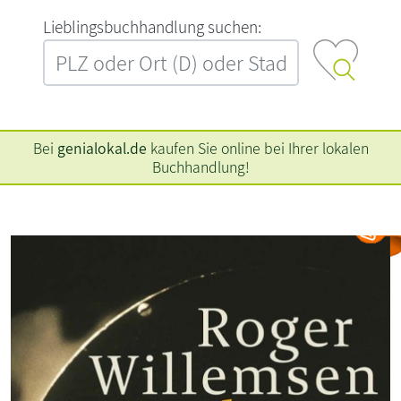
L‍i‍e‍b‍l‍i‍n‍g‍s‍b‍u‍c‍h‍h‍a‍n‍d‍l‍u‍n‍g‍ ‍s‍u‍c‍h‍e‍n‍:‍
Bei
genialokal.de
kaufen Sie online bei Ihrer lokalen
Buchhandlung!