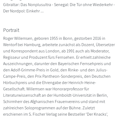
Gibraltar: Das Nonplusultra - Senegal: Die Tür ohne Wiederkehr -
Der Nordpol: Einkehr ...
Portrait
Roger Willemsen, geboren 1955 in Bonn, gestorben 2016 in
Wentorf bei Hamburg, arbeitete zunächst als Dozent, Übersetzer
und Korrespondent aus London, ab 1991 auch als Moderator,
Regisseur und Produzent fürs Fernsehen. Er erhielt zahlreiche
Auszeichnungen, darunter den Bayerischen Fernsehpreis und
den Adolf-Grimme-Preis in Gold, den Rinke- und den Julius-
Campe-Preis, den Prix Pantheon-Sonderpreis, den Deutschen
Hörbuchpreis und die Ehrengabe der Heinrich-Heine-
Gesellschaft. Willemsen war Honorarprofessor für
Literaturwissenschaft an der Humboldt-Universität in Berlin,
Schirmherr des Afghanischen Frauenvereins und stand mit
zahlreichen Soloprogrammen auf der Bühne. Zuletzt
erschienen im S. Fischer Verlag seine Bestseller 'Der Knacks',