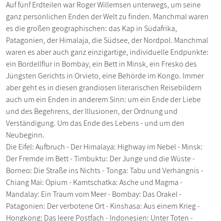
Auf fünf Erdteilen war Roger Willemsen unterwegs, um seine
ganz persönlichen Enden der Welt zu finden. Manchmal waren
es die großen geographischen: das Kap in Südafrika,
Patagonien, der Himalaja, die Südsee, der Nordpol. Manchmal
waren es aber auch ganz einzigartige, individuelle Endpunkte:
ein Bordellflur in Bombay, ein Bett in Minsk, ein Fresko des
Jüngsten Gerichts in Orvieto, eine Behörde im Kongo. Immer
aber geht es in diesen grandiosen literarischen Reisebildern
auch um ein Enden in anderem Sinn: um ein Ende der Liebe
und des Begehrens, der Illusionen, der Ordnung und
Verständigung. Um das Ende des Lebens - und um den
Neubeginn.
Die Eifel: Aufbruch - Der Himalaya: Highway im Nebel - Minsk:
Der Fremde im Bett - Timbuktu: Der Junge und die Wüste -
Borneo: Die Straße ins Nichts - Tonga: Tabu und Verhängnis -
Chiang Mai: Opium - Kamtschatka: Asche und Magma -
Mandalay: Ein Traum vom Meer - Bombay: Das Orakel -
Patagonien: Der verbotene Ort - Kinshasa: Aus einem Krieg -
Hongkong: Das leere Postfach - Indonesien: Unter Toten -