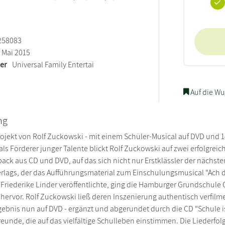
258083
Mai 2015
ler
Universal Family Entertai
Auf die Wu
ng
ojekt von Rolf Zuckowski - mit einem Schüler-Musical auf DVD und 14
 als Förderer junger Talente blickt Rolf Zuckowski auf zwei erfolgrei
ck aus CD und DVD, auf das sich nicht nur Erstklässler der nächst
erlags, der das Aufführungsmaterial zum Einschulungsmusical "Ach d
Friederike Linder veröffentlichte, ging die Hamburger Grundschule
ervor. Rolf Zuckowski ließ deren Inszenierung authentisch verfil
ebnis nun auf DVD - ergänzt und abgerundet durch die CD "Schule i
reunde, die auf das vielfältige Schulleben einstimmen. Die Liederfolg