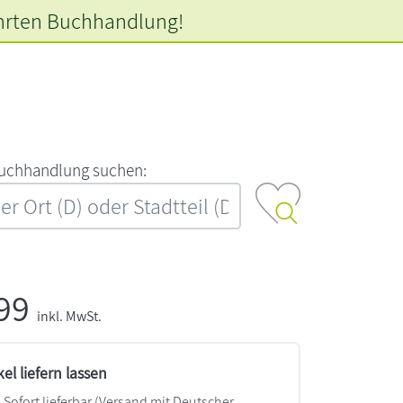
hrten
Buchhandlung!
‍u‍c‍h‍h‍a‍n‍d‍l‍u‍n‍g‍ ‍s‍u‍c‍h‍e‍n‍:‍
,99
inkl. MwSt.
kel liefern lassen
Sofort lieferbar
(Versand mit Deutscher