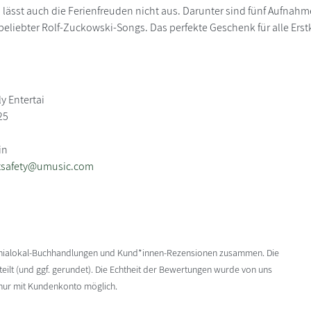
 lässt auch die Ferienfreuden nicht aus. Darunter sind fünf Aufnah
eliebter Rolf-Zuckowski-Songs. Das perfekte Geschenk für alle Erstk
y Entertai
25
in
tsafety@umusic.com
enialokal-Buchhandlungen und Kund*innen-Rezensionen zusammen. Die
ilt (und ggf. gerundet). Die Echtheit der Bewertungen wurde von uns
 nur mit Kundenkonto möglich.