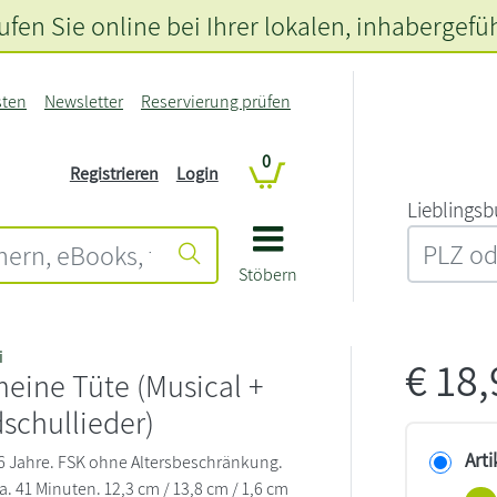
fen Sie online bei Ihrer lokalen
, inhabergefü
sten
Newsletter
Reservierung prüfen
0
Registrieren
Login
L‍i‍e‍b‍l‍i‍n‍g‍s‍b
Stöbern
i
€
18
eine Tüte (Musical +
schullieder)
Arti
6 Jahre. FSK ohne Altersbeschränkung.
a. 41 Minuten. 12,3 cm / 13,8 cm / 1,6 cm