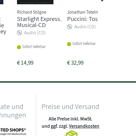
Richard Stilgoe
Jonathan Tetelman
Ost/Vario
Starlight Express.
Puccini: Tosca
Die Eis
c
Musical-CD
(Frozen
ie
Audio (CD)
ney
Audio (CD)
Audio
Sofort lieferbar
Sofort lieferbar
Sofort li
€
14,99
€
32,99
€
17,95
kate und
Preise und Versand
chnungen
Alle Preise inkl. MwSt.
und ggf. zzgl.
Versandkosten