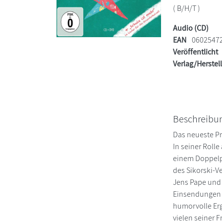
( B/H/T )
Audio (CD)
EAN
0602547
Veröffentlicht
Verlag/Herstel
Beschreibu
Das neueste Pr
In seiner Rolle
einem Doppelpa
des Sikorski-V
Jens Pape und 
Einsendungen h
humorvolle Erg
vielen seiner F