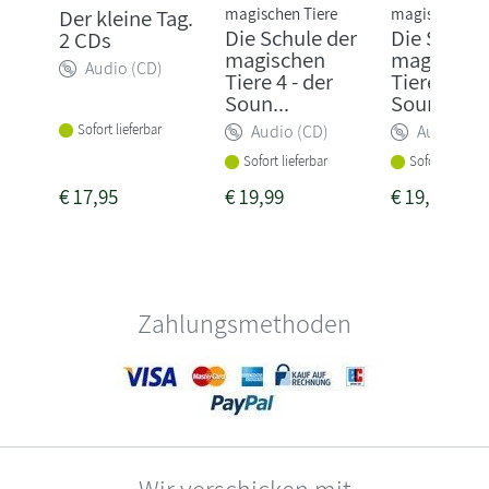
magischen Tiere
magischen Tie
Der kleine Tag.
Die Schule der
Die Schule
2 CDs
magischen
magische
Audio (CD)
Tiere 4 - der
Tiere 3 - d
Soun...
Soun...
Sofort lieferbar
Audio (CD)
Audio (CD
Sofort lieferbar
Sofort lieferba
€
17,95
€
19,99
€
19,99
Zahlungsmethoden
Wir verschicken mit