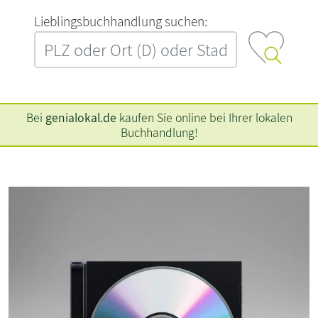
L‍i‍e‍b‍l‍i‍n‍g‍s‍b‍u‍c‍h‍h‍a‍n‍d‍l‍u‍n‍g‍ ‍s‍u‍c‍h‍e‍n‍:‍
Bei
genialokal.de
kaufen Sie online bei Ihrer lokalen
Buchhandlung!