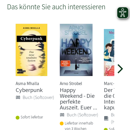
Das könnte Sie auch interessieren
Asma Mhalla
Arno Strobel
Marc-Uwe Kli
Cyberpunk
Happy
Der Tag, a
Weekend - Die
die Oma d
Buch (Softcover)
perfekte
Internet
Auszeit. Euer ...
kaputt...
Buch (Softcover)
Buch
Sofort lieferbar
(Hardcove
Lieferbar innerhalb
von 3 Wochen
Sofort lieferba