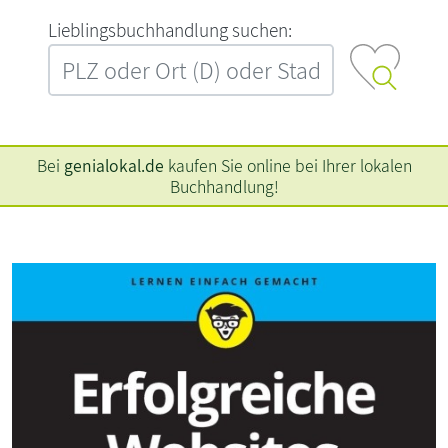
L‍i‍e‍b‍l‍i‍n‍g‍s‍b‍u‍c‍h‍h‍a‍n‍d‍l‍u‍n‍g‍ ‍s‍u‍c‍h‍e‍n‍:‍
Bei
genialokal.de
kaufen Sie online bei Ihrer lokalen
Buchhandlung!