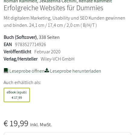
Roman Rammelt
,
Jekaterina Cechini
,
Renate Rammelt
Erfolgreiche Websites für Dummies
Mit digitalem Marketing, Usability und SEO Kunden gewinnen
und binden. 24,1 cm / 17,4 cm / 2,0 cm ( B/H/T )
Buch (Softcover)
, 338 Seiten
EAN
9783527714926
Veröffentlicht
Februar 2020
Verlag/Hersteller
Wiley-VCH GmbH
Leseprobe öffnen
Leseprobe herunterladen
Auch erhältlich als:
eBook (epub)
€
17,99
€
19,99
inkl. MwSt.