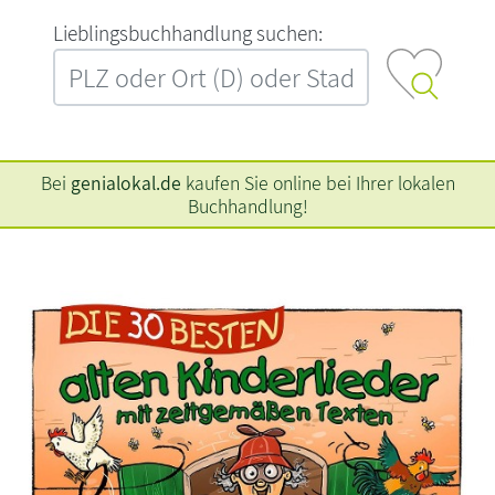
L‍i‍e‍b‍l‍i‍n‍g‍s‍b‍u‍c‍h‍h‍a‍n‍d‍l‍u‍n‍g‍ ‍s‍u‍c‍h‍e‍n‍:‍
Bei
genialokal.de
kaufen Sie online bei Ihrer lokalen
Buchhandlung!