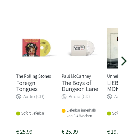
The Rolling Stones
Paul McCartney
Unheilig
Foreign
The Boys of
LIEBE GL
Tongues
Dungeon Lane
MONSTER
Audio (CD)
Audio (CD)
Audio (CD
Lieferbar innerhalb
Sofort lieferbar
Sofort lieferba
von 3-4 Wochen
€
25,99
€
25,99
€
19,99