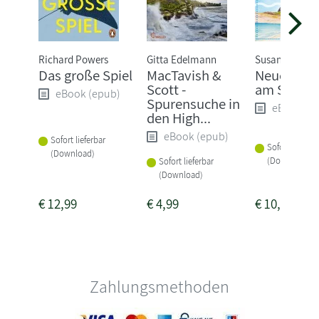
Richard Powers
Gitta Edelmann
Susanne Oswa
Das große Spiel
MacTavish &
Neue Trä
Scott -
am Strand
eBook (epub)
Spurensuche in
eBook (e
den High...
eBook (epub)
Sofort lieferbar
Sofort lieferba
(Download)
(Download)
Sofort lieferbar
(Download)
€
12,99
€
4,99
€
10,99
Zahlungsmethoden