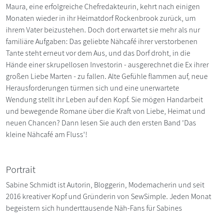
Maura, eine erfolgreiche Chefredakteurin, kehrt nach einigen
Monaten wieder in ihr Heimatdorf Rockenbrook zurück, um
ihrem Vater beizustehen. Doch dort erwartet sie mehr als nur
familiäre Aufgaben: Das geliebte Nähcafé ihrer verstorbenen
Tante steht erneut vor dem Aus, und das Dorf droht, in die
Hände einer skrupellosen Investorin - ausgerechnet die Ex ihrer
großen Liebe Marten - zu fallen. Alte Gefühle flammen auf, neue
Herausforderungen türmen sich und eine unerwartete
Wendung stellt ihr Leben auf den Kopf. Sie mögen Handarbeit
und bewegende Romane über die Kraft von Liebe, Heimat und
neuen Chancen? Dann lesen Sie auch den ersten Band 'Das
kleine Nähcafé am Fluss'!
Portrait
Sabine Schmidt ist Autorin, Bloggerin, Modemacherin und seit
2016 kreativer Kopf und Gründerin von SewSimple. Jeden Monat
begeistern sich hunderttausende Näh-Fans für Sabines