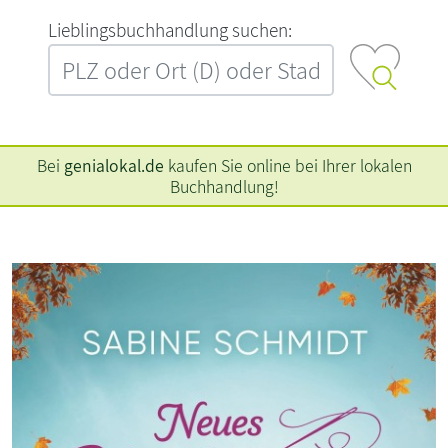
L‍i‍e‍b‍l‍i‍n‍g‍s‍b‍u‍c‍h‍h‍a‍n‍d‍l‍u‍n‍g‍ ‍s‍u‍c‍h‍e‍n‍:‍
Bei
genialokal.de
kaufen Sie online bei Ihrer lokalen
Buchhandlung!