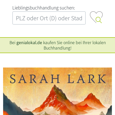
L‍i‍e‍b‍l‍i‍n‍g‍s‍b‍u‍c‍h‍h‍a‍n‍d‍l‍u‍n‍g‍ ‍s‍u‍c‍h‍e‍n‍:‍
Bei
genialokal.de
kaufen Sie online bei Ihrer lokalen
Buchhandlung!