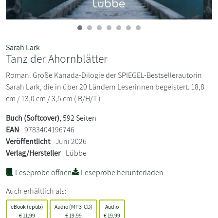
Sarah Lark
Tanz der Ahornblätter
Roman. Große Kanada-Dilogie der SPIEGEL-Bestsellerautorin
Sarah Lark, die in über 20 Ländern Leserinnen begeistert. 18,8
cm / 13,0 cm / 3,5 cm ( B/H/T )
Buch (Softcover)
, 592 Seiten
EAN
9783404196746
Veröffentlicht
Juni 2026
Verlag/Hersteller
Lübbe
Leseprobe öffnen
Leseprobe herunterladen
Auch erhältlich als:
eBook (epub)
Audio (MP3-CD)
Audio
€
11,99
€
19,99
€
19,99