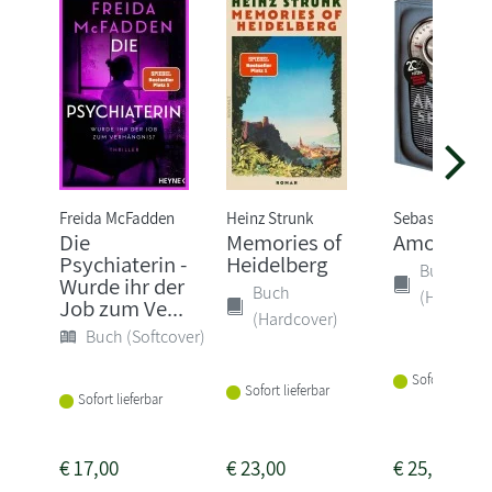
Freida McFadden
Heinz Strunk
Sebastian Fitz
Die
Memories of
Amokspiel
Psychiaterin -
Heidelberg
Buch
Wurde ihr der
Buch
(Hardcove
Job zum Ve...
(Hardcover)
Buch (Softcover)
Sofort lieferba
Sofort lieferbar
Sofort lieferbar
€
17,00
€
23,00
€
25,00