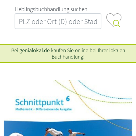
L‍i‍e‍b‍l‍i‍n‍g‍s‍b‍u‍c‍h‍h‍a‍n‍d‍l‍u‍n‍g‍ ‍s‍u‍c‍h‍e‍n‍:‍
Bei
genialokal.de
kaufen Sie online bei Ihrer lokalen
Buchhandlung!