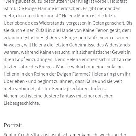
"Wen glaubst du zu beschützen? Der Krieg ist vorbei. Holdfast
ist tot. Die Ewige Flamme ist erloschen. Es gibt niemanden
mehr, den du retten kannst." Helena Marino ist die letzte
Überlebende des Widerstands, vergessen in Gefangenschaft. Bis
sie durch einen Zufall in die Hände von Kaine Ferron gerät, dem
erbarmungslosen High Reeve. Eingesperrt auf seinem eisernen
Anwesen, will Helena die letzten Geheimnisse des Widerstands
wahren, während Kaine versucht, mit alchemistischer Gewalt in
ihren Kopf einzudringen. Denn Helena erinnert sich nicht an die
letzten Jahre des Krieges. War sie wirklich nur eine einfache
Heilerin in den Reihen der Ewigen Flamme? Helena ringt um ihr
Überleben - und beginnt zu ahnen, dass Kaine und sie weit
mehr verbindet, als ihre Feinde je erfahren dürfen ...
Alchemised ist eine düstere Fantasy mit einer epischen
Liebesgeschichte.
Portrait
SenLinYu (she/they) ist asiatisch-amerikanisch, wuchs an der