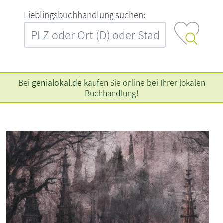
L‍i‍e‍b‍l‍i‍n‍g‍s‍b‍u‍c‍h‍h‍a‍n‍d‍l‍u‍n‍g‍ ‍s‍u‍c‍h‍e‍n‍:‍
Bei
genialokal.de
kaufen Sie online bei Ihrer lokalen
Buchhandlung!