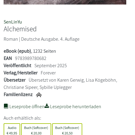
SenLinYu
Alchemised
Roman | Deutsche Ausgabe. 4. Auflage
eBook (epub)
, 1232 Seiten
EAN
9783989780682
Veröffentlicht
September 2025
Verlag/Hersteller
Forever
Übersetzer
Übersetzt von Karen Gerwig, Lisa Kögeböhn,
Christiane Sipeer, Sybille Uplegger
Familienlizenz
Leseprobe öffnen
Leseprobe herunterladen
Auch erhältlich als:
Audio
Buch (Softcover)
Buch (Softcover)
€
49,95
€
20,00
€
20,50