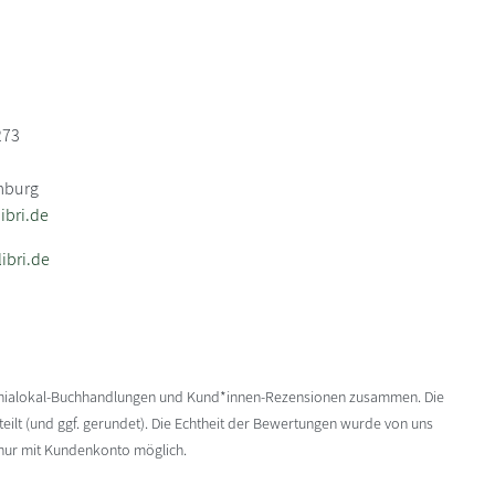
273
mburg
bri.de
ibri.de
enialokal-Buchhandlungen und Kund*innen-Rezensionen zusammen. Die
ilt (und ggf. gerundet). Die Echtheit der Bewertungen wurde von uns
 nur mit Kundenkonto möglich.