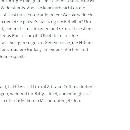
rrschen korrupte und grausame Gilden. Und Helena ist
Widerstands. Aber sie kann sich nicht an die
ust lässt ihre Feinde aufmerken: War sie wirklich
gen der letzte große Schachzug der Rebellen? Um
ndt, einem der mächtigsten und skrupellosesten
enas Kampf - um ihr Überleben, um ihre
e hat seine ganz eigenen Geheimnisse, die Helena
eine düstere Fantasy mit einer zärtlichen und
chemie spielt.
f, hat Classical Liberal Arts and Culture studiert
gen, während ihr Baby schlief, und erlangte auf
en über 16 Millionen Mal heruntergeladen.