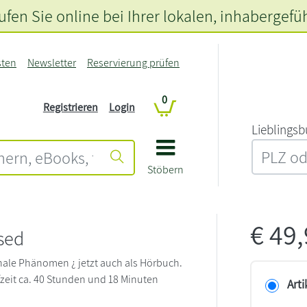
fen Sie online bei Ihrer lokalen
, inhabergefü
sten
Newsletter
Reservierung prüfen
0
Registrieren
Login
L‍i‍e‍b‍l‍i‍n‍g‍s‍b
Stöbern
€
49
sed
nale Phänomen ¿ jetzt auch als Hörbuch.
ufzeit ca. 40 Stunden und 18 Minuten
Arti