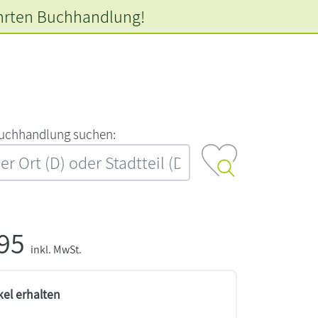
hrten
Buchhandlung!
‍u‍c‍h‍h‍a‍n‍d‍l‍u‍n‍g‍ ‍s‍u‍c‍h‍e‍n‍:‍
,95
inkl. MwSt.
kel erhalten