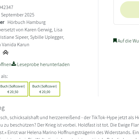
942347
September 2025
ler
Hörbuch Hamburg
ersetzt von Karen Gerwig, Lisa
stiane Sipeer, Sybille Uplegger,
Auf die Wu
n Vanida Karun
ffnen
Leseprobe herunterladen
 als:
Buch (Softcover)
Buch (Softcover)
€
20,50
€
20,00
ng
isch, schicksalshaft und herzzerreißend - der TikTok-Hype jetzt als 
u zu beschützen? Der Krieg ist vorbei. Holdfast ist tot. Die Ewige F
st.« Einst war Helena Marino Hoffnungsträgerin des Widerstands. Eine