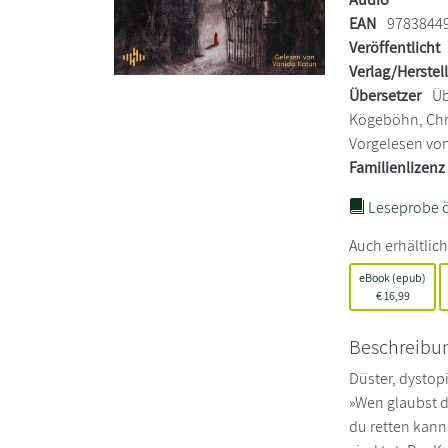
EAN
9783844
Veröffentlicht
Verlag/Herstel
Übersetzer
Üb
Kögeböhn, Chri
Vorgelesen vo
Familienlizenz
Leseprobe ö
Auch erhältlich
eBook (epub)
€
16,99
Beschreibu
Düster, dystop
»Wen glaubst d
du retten kann