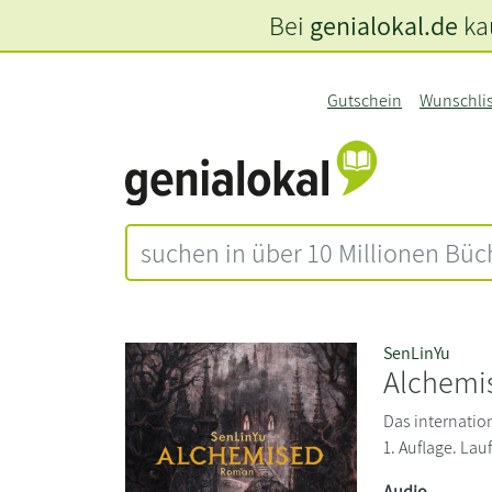
Bei
genialokal.de
kau
Gutschein
Wunschli
SenLinYu
Alchemi
Das internatio
1. Auflage. La
Audio