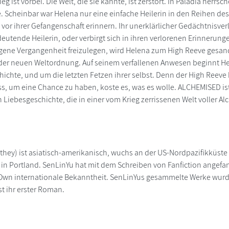
rieg ist vorbei. Die Welt, die sie kannte, ist zerstört. In Paladia he
. Scheinbar war Helena nur eine einfache Heilerin in den Reihen des 
vor ihrer Gefangenschaft erinnern. Ihr unerklärlicher Gedächtnisverl
eutende Heilerin, oder verbirgt sich in ihren verlorenen Erinnerun
orgene Vergangenheit freizulegen, wird Helena zum High Reeve gesa
er neuen Weltordnung. Auf seinem verfallenen Anwesen beginnt Hel
hichte, und um die letzten Fetzen ihrer selbst. Denn der High Reev
, um eine Chance zu haben, koste es, was es wolle. ALCHEMISED ist 
 Liebesgeschichte, die in einer vom Krieg zerrissenen Welt voller Al
hey) ist asiatisch-amerikanisch, wuchs an der US-Nordpazifikküste au
 in Portland. SenLinYu hat mit dem Schreiben von Fanfiction angefan
 Own internationale Bekanntheit. SenLinYus gesammelte Werke wurd
st ihr erster Roman.