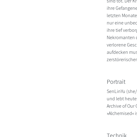
sind tot. Der K
ihre Gefangene
letzten Monate 
nur eine unbed
ihre tief verb
Nekromanten d
verlorene Gesc
aufdecken muss
zerstörerischen
Portrait
SenLinYu (she/t
und lebt heute
Archive of Our
»Alchemised« i
Technik