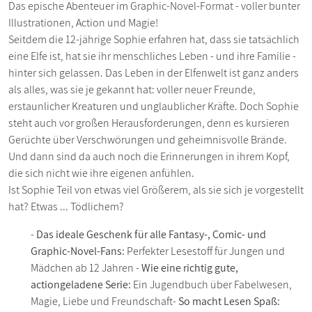
Das epische Abenteuer im Graphic-Novel-Format - voller bunter
Illustrationen, Action und Magie!
Seitdem die 12-jährige Sophie erfahren hat, dass sie tatsächlich
eine Elfe ist, hat sie ihr menschliches Leben - und ihre Familie -
hinter sich gelassen. Das Leben in der Elfenwelt ist ganz anders
als alles, was sie je gekannt hat: voller neuer Freunde,
erstaunlicher Kreaturen und unglaublicher Kräfte. Doch Sophie
steht auch vor großen Herausforderungen, denn es kursieren
Gerüchte über Verschwörungen und geheimnisvolle Brände.
Und dann sind da auch noch die Erinnerungen in ihrem Kopf,
die sich nicht wie ihre eigenen anfühlen.
Ist Sophie Teil von etwas viel Größerem, als sie sich je vorgestellt
hat? Etwas ... Tödlichem?
-
Das ideale Geschenk für alle Fantasy-, Comic- und
Graphic-Novel-Fans:
Perfekter Lesestoff für Jungen und
Mädchen ab 12 Jahren -
Wie eine richtig gute,
actiongeladene Serie:
Ein Jugendbuch über Fabelwesen,
Magie, Liebe und Freundschaft-
So macht Lesen Spaß: