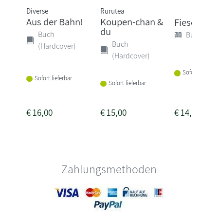
Diverse
Rurutea
Aus der Bahn!
Koupen-chan &
Fiese Bilde
du
Buch
Buch (Sof
Buch
(Hardcover)
(Hardcover)
Sofort lieferba
Sofort lieferbar
Sofort lieferbar
€
16,00
€
15,00
€
14,00
Zahlungsmethoden