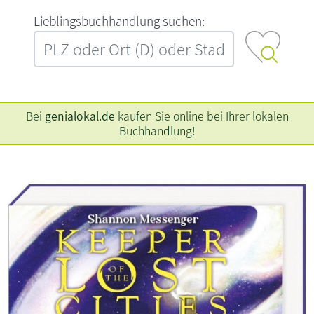
L‍i‍e‍b‍l‍i‍n‍g‍s‍b‍u‍c‍h‍h‍a‍n‍d‍l‍u‍n‍g‍ ‍s‍u‍c‍h‍e‍n‍:‍
Bei
genialokal.de
kaufen Sie online bei Ihrer lokalen
Buchhandlung!