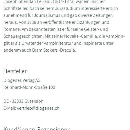
Joseph Sheridan Le Fanu (1814-1873) war ein irischer
Schriftsteller. Nach seinem Jurastudium interessierte er sich
zunehmend für Journalismus und gab diverse Zeitungen
heraus. Von 1838 an veröffentlichte er Erzählungen und
Romane. Am bekanntesten ist er für seine Geister- und
Schauergeschichten. Mit seiner Novelle -Carmilla, die Vampirin-
gilt er als Urvater der Vampirliteratur und inspirierte unter
anderem auch Bram Stokers -Draculä.
Hersteller
Diogenes Verlag AG
Reinhard-Mohn-Straße 100
DE - 33333 Gütersloh
E-Mail:
vertrieb@diogenes.ch
Kund*innen-Rezensionen