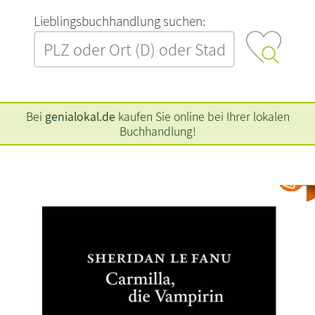
L‍i‍e‍b‍l‍i‍n‍g‍s‍b‍u‍c‍h‍h‍a‍n‍d‍l‍u‍n‍g‍ ‍s‍u‍c‍h‍e‍n‍:‍
Bei
genialokal.de
kaufen Sie online bei Ihrer lokalen
Buchhandlung!