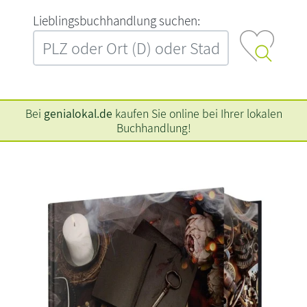
L‍i‍e‍b‍l‍i‍n‍g‍s‍b‍u‍c‍h‍h‍a‍n‍d‍l‍u‍n‍g‍ ‍s‍u‍c‍h‍e‍n‍:‍
Bei
genialokal.de
kaufen Sie online bei Ihrer lokalen
Buchhandlung!