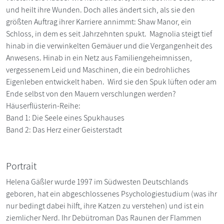
und heilt ihre Wunden. Doch alles ändert sich, als sie den
größten Auftrag ihrer Karriere annimmt: Shaw Manor, ein
Schloss, in dem es seit Jahrzehnten spukt. Magnolia steigt tief
hinab in die verwinkelten Gemäuer und die Vergangenheit des
Anwesens. Hinab in ein Netz aus Familiengeheimnissen,
vergessenem Leid und Maschinen, die ein bedrohliches
Eigenleben entwickelt haben. Wird sie den Spuk lüften oder am
Ende selbst von den Mauern verschlungen werden?
Häuserflüsterin-Reihe:
Band 1: Die Seele eines Spukhauses
Band 2: Das Herz einer Geisterstadt
Portrait
Helena Gäßler wurde 1997 im Südwesten Deutschlands
geboren, hat ein abgeschlossenes Psychologiestudium (was ihr
nur bedingt dabei hilft, ihre Katzen zu verstehen) und ist ein
ziemlicher Nerd. Ihr Debütroman Das Raunen der Flammen