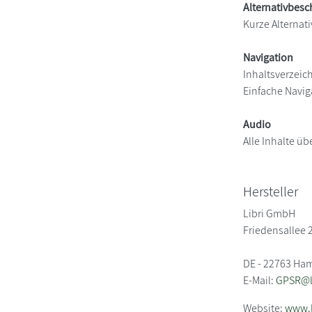
Alternativbes
Kurze Alternati
Navigation
Inhaltsverzeic
Einfache Navig
Audio
Alle Inhalte üb
Hersteller
Libri GmbH
Friedensallee 
DE - 22763 Ha
E-Mail:
GPSR@li
Website:
www.l