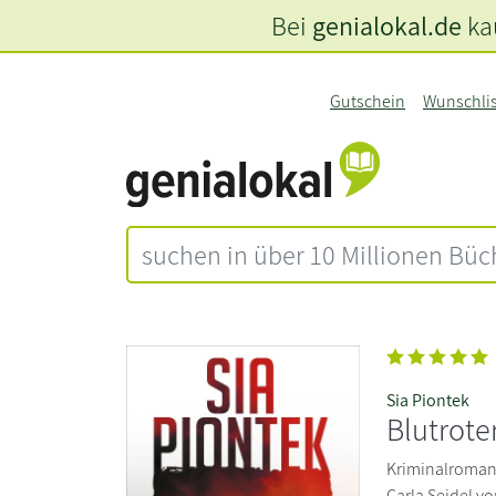
Bei
genialokal.de
kau
Gutschein
Wunschli
Sia Piontek
Blutrot
Kriminalroman 
Carla Seidel v