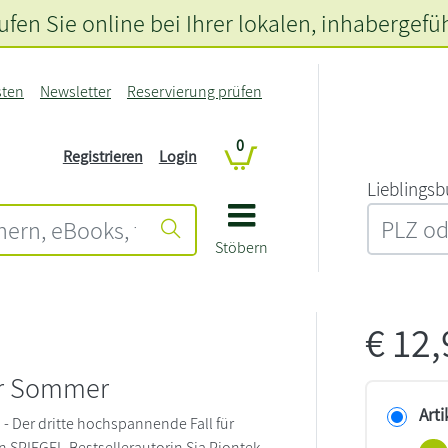
fen Sie online bei Ihrer lokalen
, inhabergefü
sten
Newsletter
Reservierung prüfen
0
Registrieren
Login
L‍i‍e‍b‍l‍i‍n‍g‍s‍b
Stöbern
€
12
er Sommer
Arti
- Der dritte hochspannende Fall für
on SPIEGEL-Bestsellerautorin Sia Piontek