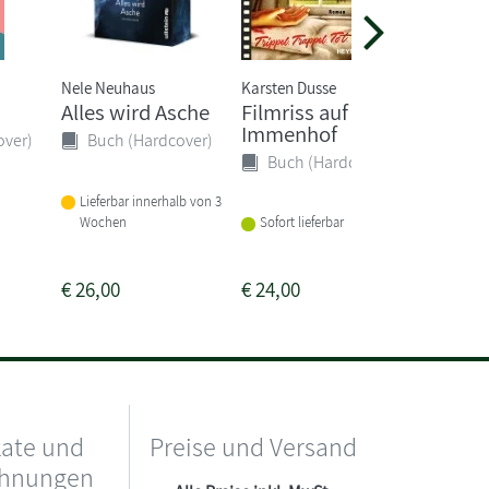
Nele Neuhaus
Karsten Dusse
Andrea M
Alles wird Asche
Filmriss auf
Alles i
Immenhof
over)
Buch (Hardcover)
Buch 
Buch (Hardcover)
Lieferbar innerhalb von 3
Sofort li
Wochen
Sofort lieferbar
€
26,00
€
24,00
€
17,00
kate und
Preise und Versand
chnungen