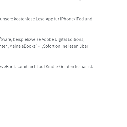
r unsere kostenlose Lese-App für iPhone/iPad und
ware, beispielsweise Adobe Digital Editions,
ter „Meine eBooks“ - „Sofort online lesen über
s eBook somit nicht auf Kindle-Geräten lesbar ist.