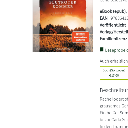
eBook (epub)
,
EAN
9783641
Veröffentlicht
Verlag/Herstel
Familienlizenz
Leseprobe ö
Auch erhältlich
Buch (Softcover)
€
17,00
Beschreibu
Rache lodert o
grausames Geh
Ein heißer Som
bevor Carla Se
In den Trümmer