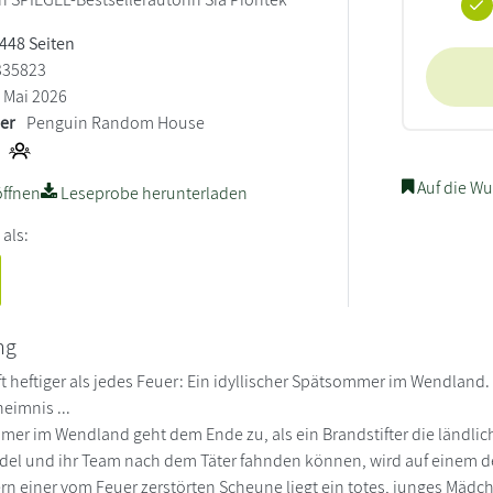
 448 Seiten
335823
Mai 2026
ler
Penguin Random House
Auf die Wu
ffnen
Leseprobe herunterladen
 als:
ng
ft heftiger als jedes Feuer: Ein idyllischer Spätsommer im Wendland
eimnis ...
mer im Wendland geht dem Ende zu, als ein Brandstifter die ländlich
idel und ihr Team nach dem Täter fahnden können, wird auf einem d
n einer vom Feuer zerstörten Scheune liegt ein totes, junges Mädche