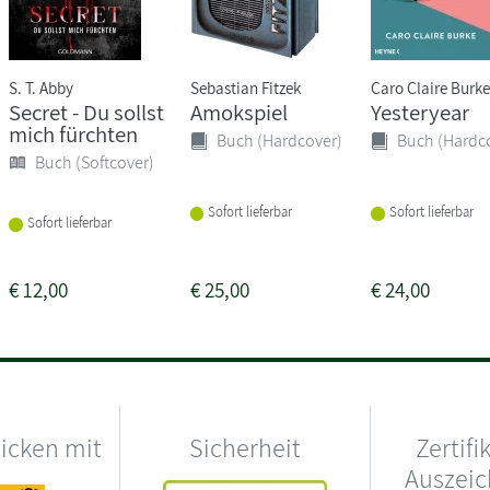
S. T. Abby
Sebastian Fitzek
Caro Claire Burke
Secret - Du sollst
Amokspiel
Yesteryear
mich fürchten
Buch (Hardcover)
Buch (Hardc
Buch (Softcover)
Sofort lieferbar
Sofort lieferbar
Sofort lieferbar
€
12,00
€
25,00
€
24,00
hicken mit
Sicherheit
Zertifi
Auszei