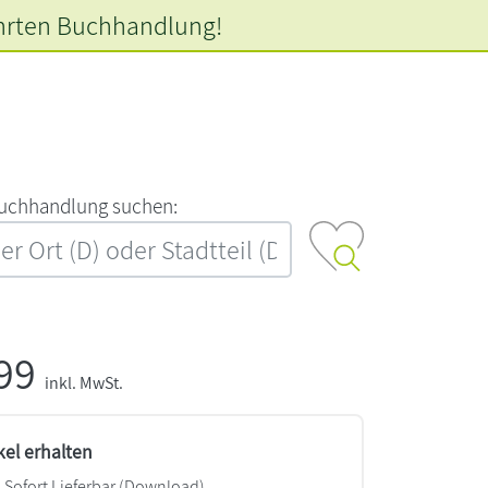
hrten
Buchhandlung!
‍u‍c‍h‍h‍a‍n‍d‍l‍u‍n‍g‍ ‍s‍u‍c‍h‍e‍n‍:‍
,99
inkl. MwSt.
kel erhalten
Sofort Lieferbar (Download)