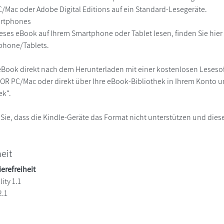
Mac oder Adobe Digital Editions auf ein Standard-Lesegeräte.
martphones
eses eBook auf Ihrem Smartphone oder Tablet lesen, finden Sie hie
phone/Tablets.
eBook direkt nach dem Herunterladen mit einer kostenlosen Lesesoft
R PC/Mac oder direkt über Ihre eBook-Bibliothek in Ihrem Konto un
ek“.
 Sie, dass die Kindle-Geräte das Format nicht unterstützen und diese
heit
ierefreiheit
ity 1.1
2.1