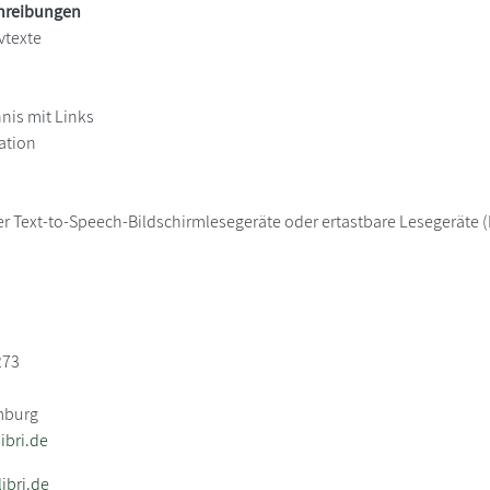
chreibungen
vtexte
hnis mit Links
ation
er Text-to-Speech-Bildschirmlesegeräte oder ertastbare Lesegeräte (B
273
mburg
bri.de
ibri.de