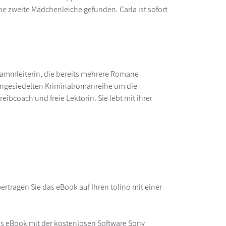
e zweite Mädchenleiche gefunden. Carla ist sofort
rammleiterin, die bereits mehrere Romane
d angesiedelten Kriminalromanreihe um die
reibcoach und freie Lektorin. Sie lebt mit ihrer
rtragen Sie das eBook auf Ihren tolino mit einer
as eBook mit der kostenlosen Software Sony