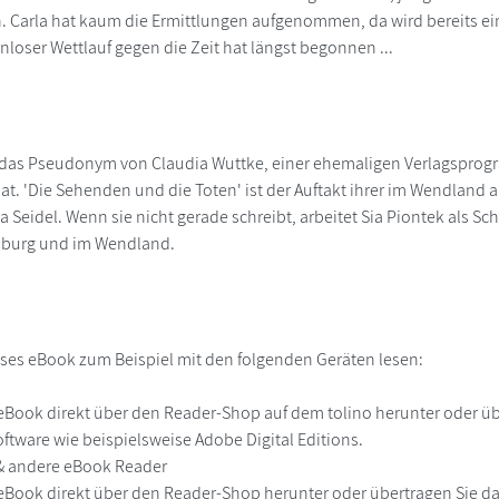
. Carla hat kaum die Ermittlungen aufgenommen, da wird bereits ein
nloser Wettlauf gegen die Zeit hat längst begonnen ...
t das Pseudonym von Claudia Wuttke, einer ehemaligen Verlagsprog
 hat. 'Die Sehenden und die Toten' ist der Auftakt ihrer im Wendlan
la Seidel. Wenn sie nicht gerade schreibt, arbeitet Sia Piontek als Sch
mburg und im Wendland.
ses eBook zum Beispiel mit den folgenden Geräten lesen:
r
eBook direkt über den Reader-Shop auf dem tolino herunter oder übe
ftware wie beispielsweise Adobe Digital Editions.
 & andere eBook Reader
eBook direkt über den Reader-Shop herunter oder übertragen Sie d