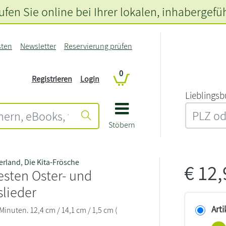
fen Sie online bei Ihrer lokalen
, inhabergefü
sten
Newsletter
Reservierung prüfen
0
Registrieren
Login
L‍i‍e‍b‍l‍i‍n‍g‍s‍b
Stöbern
erland
,
Die Kita-Frösche
€
12
esten Oster- und
slieder
Arti
 Minuten. 12,4 cm / 14,1 cm / 1,5 cm (