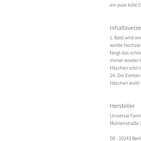
ein paar tolle 
Inhaltsverze
1. Bald wird wi
wollte Hochzei
fängt das schö
Immer wieder ko
Häschen sitzt i
24. Der Eierbech
Häschen wollt 
Hersteller
Universal Famil
Mühlenstraße 
DE - 10243 Berl