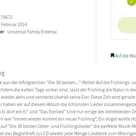
470672
Februar 2014
ler
Universal Family Entertai
Auf die Wu
ng
 aus der erfolgreichen "Die 30 besten..."-Reihe! Auf die Frühlings- u
hdem die kalten Tage vorbei sind, lässt der Frühling die Natur in 
wieder aktiv und versteckt überall seine Eier. Diese Zeit wird gerad
er haben wir auf diesem Album die schönsten Lieder zusammengestel
n Ei dort ein Ei" und "Das Eierlied" sind nur einige der beliebteste
rn wie "Immer wieder kommt ein neuer Frühling", Ein Vogel wollte 
f "Die 30 besten Oster- und Frühlingslieder" die perfekte Musik-Mi
ält das Begleitheft zur CD wieder jede Menge Liedtexte zum Mitsin