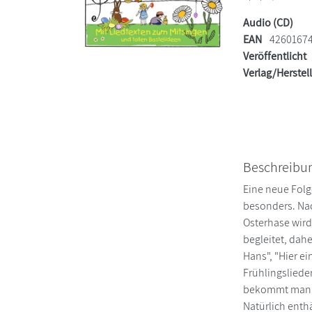
Audio (CD)
EAN
4260167
Veröffentlicht
Verlag/Herstel
Beschreibu
Eine neue Folge
besonders. Nac
Osterhase wird 
begleitet, dah
Hans", "Hier ei
Frühlingsliede
bekommt man au
Natürlich enth