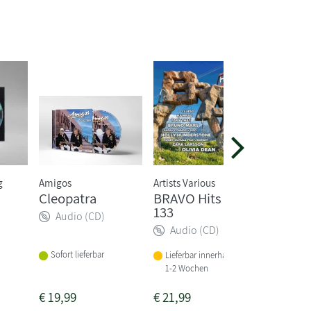
g
Amigos
Artists Various
Artists Va
Cleopatra
BRAVO Hits Vol.
Eurovi
133
Contes
Audio (CD)
2026
Audio (CD)
Audio
Sofort lieferbar
Lieferbar innerhalb von
1-2 Wochen
Sofort li
€
19,99
€
21,99
€
24,99