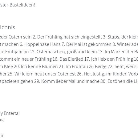
Oster-Bastelideen!
ichnis
eder Ostern sein 2. Der Frühling hat sich eingestellt 3. Stups, der klein
t machen 6. Hoppelhase Hans 7. Der Mai ist gekommen 8. Winter ade 9
ne Frühjahr an 12. Osterhäschen, groß und klein 13. Im Märzen der
mmt ein neuer Frühling 16. Das Eierlied 17. Ich lieb den Frühling 18. 
m Klee 20. Ich kenne Blumen 21. Im Frühtau zu Berge 22. Seht, wer sit
er 25. Wir feiern heut unser Osterfest 26. Hei, lustig, ihr Kinder! Vorb
spazieren gehen 29. Komm lieber Mai und mache 30. Es tönen die L
y Entertai
25
in