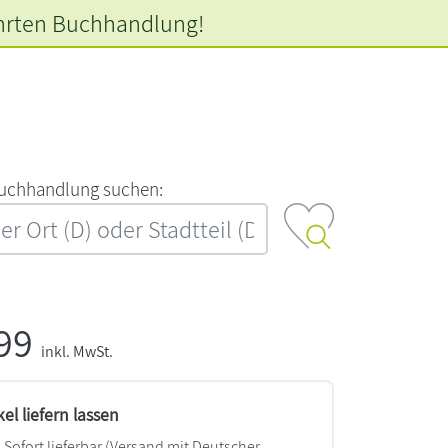
hrten
Buchhandlung!
‍u‍c‍h‍h‍a‍n‍d‍l‍u‍n‍g‍ ‍s‍u‍c‍h‍e‍n‍:‍
,99
inkl. MwSt.
kel liefern lassen
Sofort lieferbar
(Versand mit Deutscher