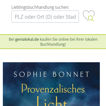
L‍i‍e‍b‍l‍i‍n‍g‍s‍b‍u‍c‍h‍h‍a‍n‍d‍l‍u‍n‍g‍ ‍s‍u‍c‍h‍e‍n‍:‍
Bei
genialokal.de
kaufen Sie online bei Ihrer lokalen
Buchhandlung!