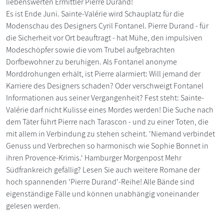
liebenswerten Ermittler Pierre Durand!
Es ist Ende Juni. Sainte-Valérie wird Schauplatz für die
Modenschau des Designers Cyril Fontanel. Pierre Durand - für
die Sicherheit vor Ort beauftragt - hat Mühe, den impulsiven
Modeschöpfer sowie die vom Trubel aufgebrachten
Dorfbewohner zu beruhigen. Als Fontanel anonyme
Morddrohungen erhält, ist Pierre alarmiert: Will jemand der
Karriere des Designers schaden? Oder verschweigt Fontanel
Informationen aus seiner Vergangenheit? Fest steht: Sainte-
Valérie darf nicht Kulisse eines Mordes werden! Die Suche nach
dem Täter führt Pierre nach Tarascon - und zu einer Toten, die
mit allem in Verbindung zu stehen scheint. 'Niemand verbindet
Genuss und Verbrechen so harmonisch wie Sophie Bonnet in
ihren Provence-Krimis.' Hamburger Morgenpost Mehr
Südfrankreich gefällig? Lesen Sie auch weitere Romane der
hoch spannenden 'Pierre Durand'-Reihe! Alle Bände sind
eigenständige Fälle und können unabhängig voneinander
gelesen werden.