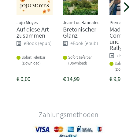
Jojo Moyes
Jean-Luc Bannalec
Pierre Martin
Auf diese Art
Bretonischer
Madame l
zusammen
Glanz
Commissa
und die tö
eBook (epub)
eBook (epub)
Rallye
eBook (e
Sofort lieferbar
Sofort lieferbar
(Download)
(Download)
Sofort lieferba
(Download)
€
0,00
€
14,99
€
9,99
Zahlungsmethoden