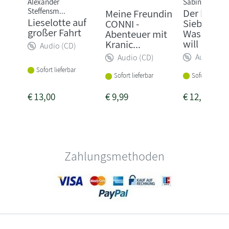
Alexander
Sabine Bohlm
Steffensm...
Der kleine
Meine Freundin
Lieselotte auf
Siebenschl
CONNI -
großer Fahrt
Was ich w
Abenteuer mit
will
Kranic...
Audio (CD)
Audio (CD
Audio (CD)
Sofort lieferbar
Sofort lieferba
Sofort lieferbar
€
13,00
€
9,99
€
12,00
Zahlungsmethoden