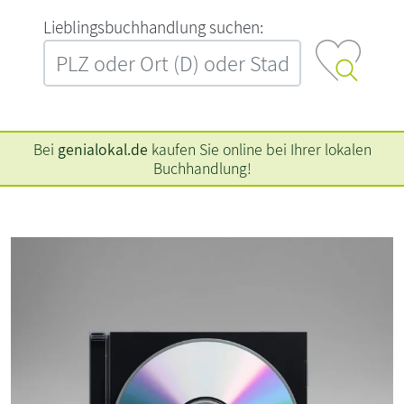
L‍i‍e‍b‍l‍i‍n‍g‍s‍b‍u‍c‍h‍h‍a‍n‍d‍l‍u‍n‍g‍ ‍s‍u‍c‍h‍e‍n‍:‍
Bei
genialokal.de
kaufen Sie online bei Ihrer lokalen
Buchhandlung!