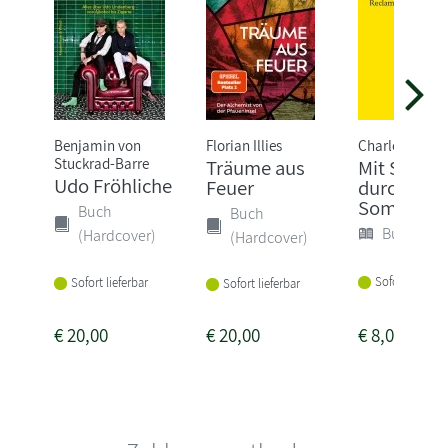
Benjamin von
Florian Illies
Charles M. Sch
Stuckrad-Barre
Träume aus
Mit Snoop
Udo Fröhliche
Feuer
durch den
Sommer
Buch
Buch
Buch (Sof
(Hardcover)
(Hardcover)
Sofort lieferba
Sofort lieferbar
Sofort lieferbar
€
20,00
€
20,00
€
8,00