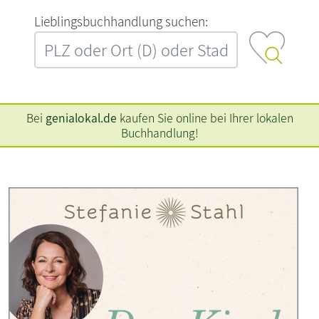
L‍i‍e‍b‍l‍i‍n‍g‍s‍b‍u‍c‍h‍h‍a‍n‍d‍l‍u‍n‍g‍ ‍s‍u‍c‍h‍e‍n‍:‍
Bei
genialokal.de
kaufen Sie online bei Ihrer lokalen
Buchhandlung!